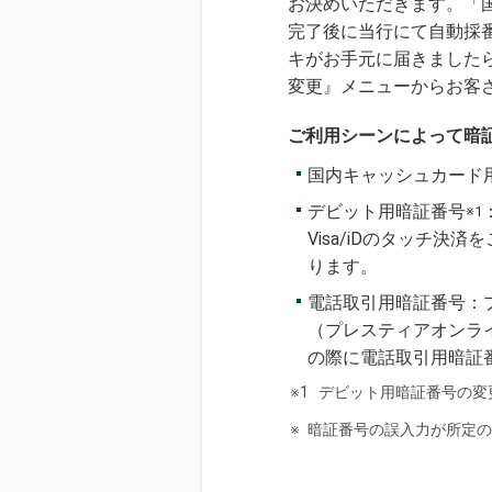
お決めいただきます。「国
完了後に当行にて自動採
キがお手元に届きましたら
変更』メニューからお客
ご利用シーンによって暗
国内キャッシュカード用
デビット用暗証番号
※1
Visa/iDのタッチ
ります。
電話取引用暗証番号：
（プレスティアオンラ
の際に電話取引用暗証
※1
デビット用暗証番号の変
※
暗証番号の誤入力が所定の