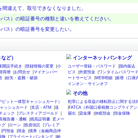
を間違えて、取引できなくなりました。
ーバルパス）の暗証番号の種類と違いを教えてください。
ーバルパス）の暗証番号を変更したい。
きなど）
インターネットバンキング
座開設手続き
|
登録情報の変更
|
小
ユーザー登録・パスワード
|
国内振込
貨両替
|
お問合せ
|
マイナンバー
ビス
|
外貨預金
|
ワンタイムパスワード
続
|
紛失・盗難・破損
ートサービス
|
WEB明細
|
振替（口座
インオン・サインオフ
その他
isaデビット一体型キャッシュカード）
犯罪による収益の移転防止に関する法
ャッシュカード
|
支店・ATM
|
送
|
FATCA（外国口座税務コンプライア
チェック
|
プレスティアゴールド
|
届出
|
貸金庫
|
休眠預金
|
預金保険
高報告書・通帳
|
残高証明書
|
Eメー
ング
|
ローン
|
投資信託
|
プレミア
|
円預金
|
現金
|
債券（金融商品仲
保険
|
プライベートバンキング
|
納