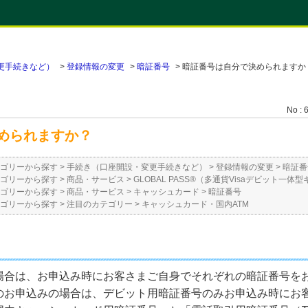
更手続きなど）
>
登録情報の変更
>
暗証番号
>
暗証番号は自分で決められますか
No : 
められますか？
ゴリーから探す
>
手続き（口座開設・変更手続きなど）
>
登録情報の変更
>
暗証番
ゴリーから探す
>
商品・サービス
>
GLOBAL PASS®（多通貨Visaデビット一
ゴリーから探す
>
商品・サービス
>
キャッシュカード
>
暗証番号
ゴリーから探す
>
注目のカテゴリー
>
キャッシュカード・国内ATM
場合は、お申込み時にお客さまご自身でそれぞれの暗証番号を
のお申込みの場合は、デビット用暗証番号のみお申込み時にお