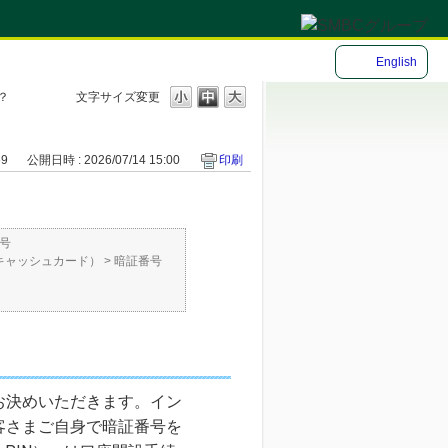
English
？
文字サイズ変更
69
公開日時 : 2026/07/14 15:00
印刷
号
体型キャッシュカード）
>
暗証番号
お決めいただきます。イン
客さまご自身で暗証番号を