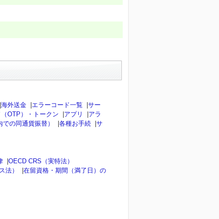
|
海外送金
|
エラーコード一覧
|
サー
（OTP）・トークン
|
アプリ
|
アラ
内での同通貨振替）
|
各種お手続
|
サ
律
|
OECD CRS（実特法）
ンス法）
|
在留資格・期間（満了日）の