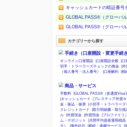
キャッシュカードの暗証番号
GLOBAL PASS®（グロ
GLOBAL PASS®（グロ
カテゴリーから探す
手続き（口座開設・変更手続
オンライン口座開設
|
口座開設全般
|
口
切手・トラベラーズチェックの換金
|
外
（個人番号・法人番号）
|
口座解約
|
相
商品・サービス
手数料
|
GLOBAL PASS®（多通貨V
|
キャッシュカード
|
プレスティア外貨キ
金・振込・振替
|
小切手・トラベラーズ
クレジットカード
|
取引明細書・取引残
ル
|
外貨現金
|
外貨預金
|
プロファイリ
ム・デポジット
|
月間平均資産運用残高
介）
|
海外赴任
|
相続・承継サービス
|