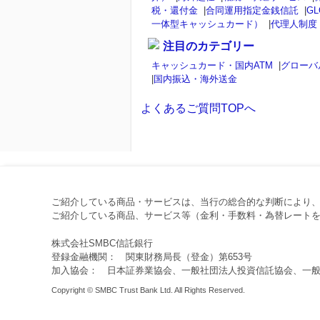
税・還付金
|
合同運用指定金銭信託
|
GL
一体型キャッシュカード）
|
代理人制度
注目のカテゴリー
キャッシュカード・国内ATM
|
グローバ
|
国内振込・海外送金
よくあるご質問TOPへ
ご紹介している商品・サービスは、当行の総合的な判断により
ご紹介している商品、サービス等（金利・手数料・為替レートを
株式会社SMBC信託銀行
登録金融機関： 関東財務局長（登金）第653号
加入協会： 日本証券業協会、一般社団法人投資信託協会、一
Copyright © SMBC Trust Bank Ltd. All Rights Reserved.