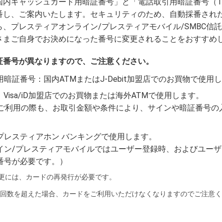
内キャッシュカード用暗証番号」と「電話取引用暗証番号（T-
番し、ご案内いたします。セキュリティのため、自動採番され
、プレスティアオンライン/プレスティアモバイル/SMBC信
さまご自身でお決めになった番号に変更されることをおすすめ
証番号が異なりますので、ご注意ください。
暗証番号：国内ATMまたはJ-Debit加盟店でのお買物で使用
：Visa/iD加盟店でのお買物または海外ATMで使用します。
決済をご利用の際も、お取引金額や条件により、サインや暗証番号
プレスティアホン バンキングで使用します。
イン/プレスティアモバイルではユーザー登録時、およびユーザー
番号が必要です。）
更には、カードの再発行が必要です。
回数を超えた場合、カードをご利用いただけなくなりますのでご注意く