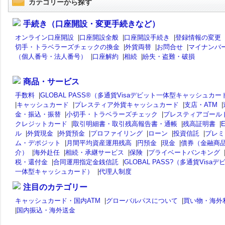
カテゴリーから探す
手続き（口座開設・変更手続きなど）
オンライン口座開設
|
口座開設全般
|
口座開設手続き
|
登録情報の変更
切手・トラベラーズチェックの換金
|
外貨両替
|
お問合せ
|
マイナンバ
（個人番号・法人番号）
|
口座解約
|
相続
|
紛失・盗難・破損
商品・サービス
手数料
|
GLOBAL PASS®（多通貨Visaデビット一体型キャッシュカー
|
キャッシュカード
|
プレスティア外貨キャッシュカード
|
支店・ATM
|
金・振込・振替
|
小切手・トラベラーズチェック
|
プレスティアゴール
クレジットカード
|
取引明細書・取引残高報告書・通帳
|
残高証明書
|
ル
|
外貨現金
|
外貨預金
|
プロファイリング
|
ローン
|
投資信託
|
プレミ
ム・デポジット
|
月間平均資産運用残高
|
円預金
|
現金
|
債券（金融商
介）
|
海外赴任
|
相続・承継サービス
|
保険
|
プライベートバンキング
税・還付金
|
合同運用指定金銭信託
|
GLOBAL PASS?（多通貨Visaデ
一体型キャッシュカード）
|
代理人制度
注目のカテゴリー
キャッシュカード・国内ATM
|
グローバルパスについて
|
買い物・海外
|
国内振込・海外送金