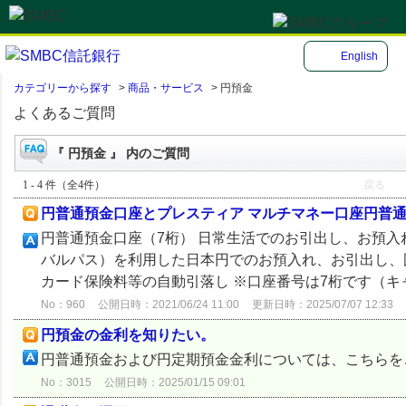
English
カテゴリーから探す
>
商品・サービス
>
円預金
よくあるご質問
『 円預金 』 内のご質問
1 - 4 件（全4件）
戻る
円普通預金口座とプレスティア マルチマネー口座円普
円普通預金口座（7桁） 日常生活でのお引出し、お預入れの
バルパス）を利用した日本円でのお預入れ、お引出し、
カード保険料等の自動引落し ※口座番号は7桁です（キャ
No：960
公開日時：2021/06/24 11:00
更新日時：2025/07/07 12:33
円預金の金利を知りたい。
円普通預金および円定期預金金利については、こちら
No：3015
公開日時：2025/01/15 09:01