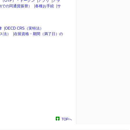
（OTP）・トークン
|
アプリ
|
アラ
内での同通貨振替）
|
各種お手続
|
サ
律
|
OECD CRS（実特法）
ンス法）
|
在留資格・期間（満了日）の
TOPへ