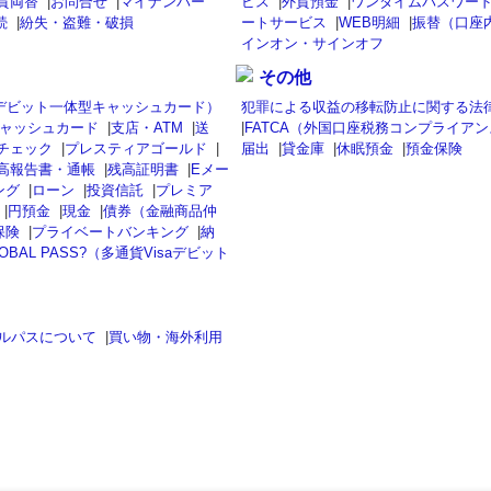
貨両替
|
お問合せ
|
マイナンバー
ビス
|
外貨預金
|
ワンタイムパスワード
続
|
紛失・盗難・破損
ートサービス
|
WEB明細
|
振替（口座
インオン・サインオフ
その他
isaデビット一体型キャッシュカード）
犯罪による収益の移転防止に関する法
ャッシュカード
|
支店・ATM
|
送
|
FATCA（外国口座税務コンプライア
チェック
|
プレスティアゴールド
|
届出
|
貸金庫
|
休眠預金
|
預金保険
高報告書・通帳
|
残高証明書
|
Eメー
ング
|
ローン
|
投資信託
|
プレミア
|
円預金
|
現金
|
債券（金融商品仲
保険
|
プライベートバンキング
|
納
OBAL PASS?（多通貨Visaデビット
ルパスについて
|
買い物・海外利用