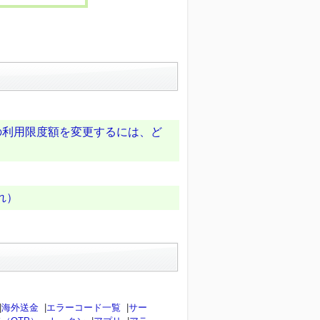
での利用限度額を変更するには、ど
れ）
|
海外送金
|
エラーコード一覧
|
サー