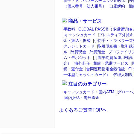
切手・トラベラーズチェックの換金
|
外
（個人番号・法人番号）
|
口座解約
|
相
商品・サービス
手数料
|
GLOBAL PASS®（多通貨V
|
キャッシュカード
|
プレスティア外貨キ
金・振込・振替
|
小切手・トラベラーズ
クレジットカード
|
取引明細書・取引残
ル
|
外貨現金
|
外貨預金
|
プロファイリ
ム・デポジット
|
月間平均資産運用残高
介）
|
海外赴任
|
相続・承継サービス
|
税・還付金
|
合同運用指定金銭信託
|
GL
一体型キャッシュカード）
|
代理人制度
注目のカテゴリー
キャッシュカード・国内ATM
|
グローバ
|
国内振込・海外送金
よくあるご質問TOPへ