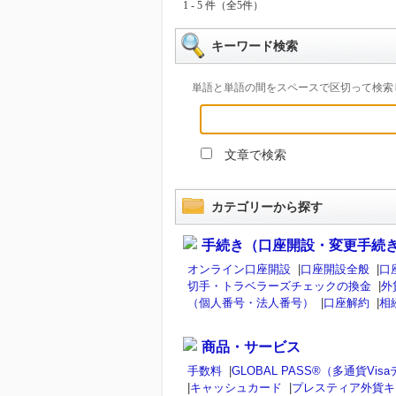
1 - 5 件（全5件）
キーワード検索
単語と単語の間をスペースで区切って検索
文章で検索
カテゴリーから探す
手続き（口座開設・変更手続
オンライン口座開設
|
口座開設全般
|
口
切手・トラベラーズチェックの換金
|
外
（個人番号・法人番号）
|
口座解約
|
相
商品・サービス
手数料
|
GLOBAL PASS®（多通貨V
|
キャッシュカード
|
プレスティア外貨キ