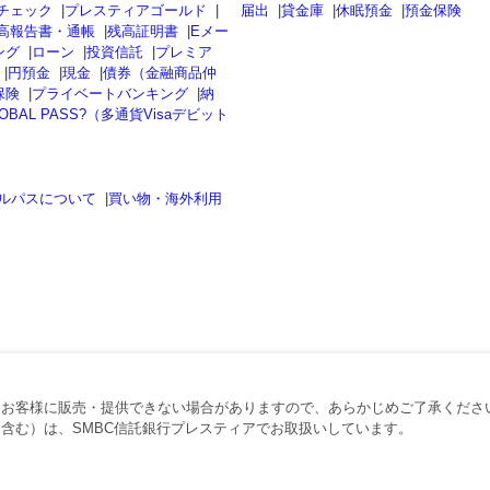
チェック
|
プレスティアゴールド
|
届出
|
貸金庫
|
休眠預金
|
預金保険
高報告書・通帳
|
残高証明書
|
Eメー
ング
|
ローン
|
投資信託
|
プレミア
|
円預金
|
現金
|
債券（金融商品仲
保険
|
プライベートバンキング
|
納
OBAL PASS?（多通貨Visaデビット
ルパスについて
|
買い物・海外利用
、お客様に販売・提供できない場合がありますので、あらかじめご了承くださ
含む）は、SMBC信託銀行プレスティアでお取扱いしています。