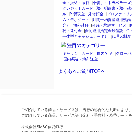
金・振込・振替
|
小切手・トラベラーズ
クレジットカード
|
取引明細書・取引残
ル
|
外貨現金
|
外貨預金
|
プロファイリ
ム・デポジット
|
月間平均資産運用残高
介）
|
海外赴任
|
相続・承継サービス
|
税・還付金
|
合同運用指定金銭信託
|
GL
一体型キャッシュカード）
|
代理人制度
注目のカテゴリー
キャッシュカード・国内ATM
|
グローバ
|
国内振込・海外送金
よくあるご質問TOPへ
ご紹介している商品・サービスは、当行の総合的な判断により
ご紹介している商品、サービス等（金利・手数料・為替レートを
株式会社SMBC信託銀行