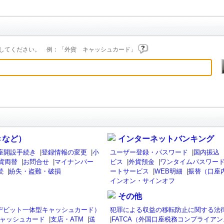
してください。 例：「外貨 キャッシュカード」
きなど）
インターネットバンキング
座開設手続き
|
登録情報の変更
|
小
ユーザー登録・パスワード
|
国内振込
貨両替
|
お問合せ
|
マイナンバー
ビス
|
外貨預金
|
ワンタイムパスワード
続
|
紛失・盗難・破損
ートサービス
|
WEB明細
|
振替（口座
インオン・サインオフ
その他
isaデビット一体型キャッシュカード）
犯罪による収益の移転防止に関する法
ャッシュカード
|
支店・ATM
|
送
|
FATCA（外国口座税務コンプライア