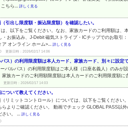
ちら...
詳しく見る
額（引出し限度額・振込限度額）を確認したい。
ては、以下をご覧ください。なお、家族カードのご利用額は、
し・お振込み、J-Debit 磁気ストライプ・ICチップでのお取
 オンライン ホーム>...
詳しく見る
0
更新日時：2026/02/17 14:06
ローバルパス）の利用限度額は本人カード、家族カード、別々に設定
S（グローバルパス）の利用限度額はご本人様（口座名義人）のみ
た、家族カードのご利用額限度額は本人カードのご利用限度額に
更新日時：2026/02/17 14:03
額について教えてください。
リミットコントロール）については、以下をご覧ください。 GL
らよりご確認ください。 動画でチェック GLOBAL PASS
い。 ...
詳しく見る
0