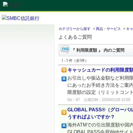
カテゴリーから探す
>
商品・サービス
>
キ
よくあるご質問
『 利用限度額 』 内のご質問
1 - 5 件（全5件）
キャッシュカードの利用限度
お引出しや振込金額など利用
にあったお手続き方法をご案内
限度額の設定（リミットコント
No：97
公開日時：2026/01/28 15:00
GLOBAL PASS®（グロ
うすればよいですか？
海外ATMでの引出限度額や国内
GLOBAL PASS会員Webサイ