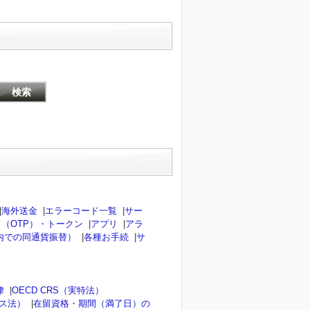
|
海外送金
|
エラーコード一覧
|
サー
（OTP）・トークン
|
アプリ
|
アラ
内での同通貨振替）
|
各種お手続
|
サ
律
|
OECD CRS（実特法）
ンス法）
|
在留資格・期間（満了日）の