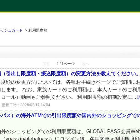
ャッシュカード
>
利用限度額
戻る
1 / 1ページ
次へ
額（引出し限度額・振込限度額）の変更方法を教えてください
限度額の変更方法については、各種お手続きページでご質問に
します。 なお、家族カードのご利用額は、本人カードのご利
ロール）動画もご参照ください。 利用限度額の初期設定に...
更新日時：2026/02/17 14:04
ーバルパス）の海外ATMでの引出限度額や国内外のショッピング
外のショッピングでの利用限度額は、GLOBAL PASS会員W
ト（vpass.jp/globalpass）にログイン後、各種変更 > 利