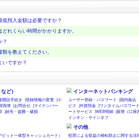
最低預入金額は必要ですか？
はどれくらい時間がかかりますか。
か？
書類を教えてください。
よいですか？
きなど）
インターネットバンキング
座開設手続き
|
登録情報の変更
|
小
ユーザー登録・パスワード
|
国内振込
貨両替
|
お問合せ
|
マイナンバー
ビス
|
外貨預金
|
ワンタイムパスワード
続
|
紛失・盗難・破損
ートサービス
|
WEB明細
|
振替（口座
インオン・サインオフ
その他
isaデビット一体型キャッシュカード）
犯罪による収益の移転防止に関する法