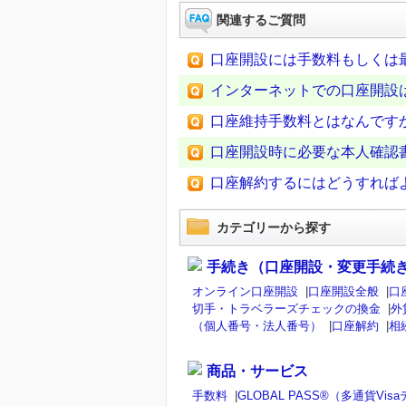
関連するご質問
口座開設には手数料もしくは
インターネットでの口座開設
口座維持手数料とはなんです
口座開設時に必要な本人確認
口座解約するにはどうすれば
カテゴリーから探す
手続き（口座開設・変更手続
オンライン口座開設
|
口座開設全般
|
口
切手・トラベラーズチェックの換金
|
外
（個人番号・法人番号）
|
口座解約
|
相
商品・サービス
手数料
|
GLOBAL PASS®（多通貨V