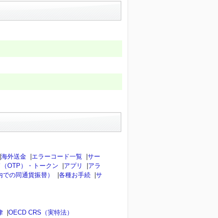
|
海外送金
|
エラーコード一覧
|
サー
（OTP）・トークン
|
アプリ
|
アラ
内での同通貨振替）
|
各種お手続
|
サ
律
|
OECD CRS（実特法）