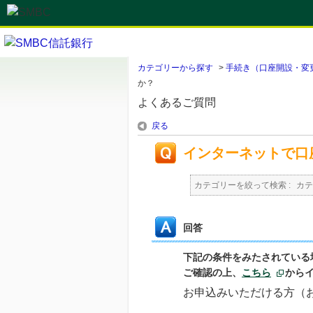
カテゴリーから探す
>
手続き（口座開設・変
か？
よくあるご質問
戻る
インターネットで口
カテゴリーを絞って検索 :
カテ
回答
下記の条件をみたされている
ご確認の上、
こちら
から
お申込みいただける方（