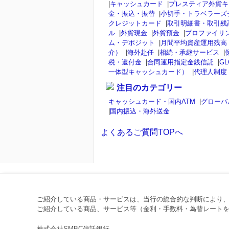
|
キャッシュカード
|
プレスティア外貨キ
金・振込・振替
|
小切手・トラベラーズ
クレジットカード
|
取引明細書・取引残
ル
|
外貨現金
|
外貨預金
|
プロファイリ
ム・デポジット
|
月間平均資産運用残高
介）
|
海外赴任
|
相続・承継サービス
|
税・還付金
|
合同運用指定金銭信託
|
GL
一体型キャッシュカード）
|
代理人制度
注目のカテゴリー
キャッシュカード・国内ATM
|
グローバ
|
国内振込・海外送金
よくあるご質問TOPへ
ご紹介している商品・サービスは、当行の総合的な判断により
ご紹介している商品、サービス等（金利・手数料・為替レートを
株式会社SMBC信託銀行