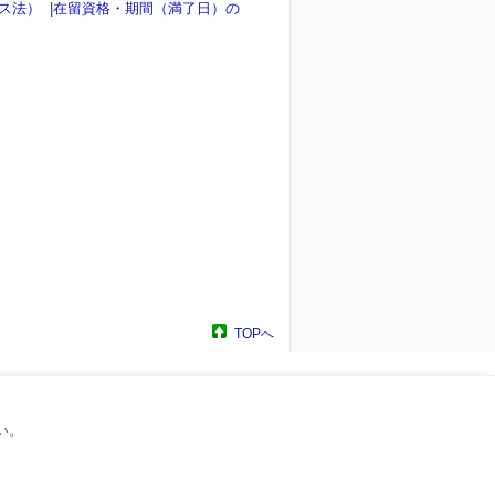
ンス法）
|
在留資格・期間（満了日）の
TOPへ
い。