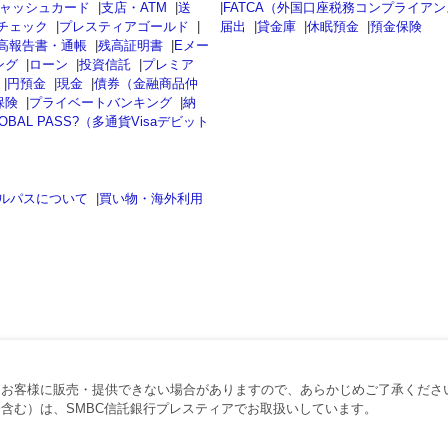
ャッシュカード
|
支店・ATM
|
送
|
FATCA（外国口座税務コンプライア
チェック
|
プレスティアゴールド
|
届出
|
貸金庫
|
休眠預金
|
預金保険
高報告書・通帳
|
残高証明書
|
Eメー
ング
|
ローン
|
投資信託
|
プレミア
|
円預金
|
現金
|
債券（金融商品仲
保険
|
プライベートバンキング
|
納
OBAL PASS?（多通貨Visaデビット
ルパスについて
|
買い物・海外利用
、お客様に販売・提供できない場合がありますので、あらかじめご了承くださ
含む）は、SMBC信託銀行プレスティアでお取扱いしています。