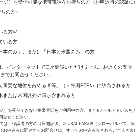
セージ）を受信可能な携帯電話をお持ちの方（お申込時の認証に
持ちの方
※1
いる方
※3
ている方
日本のみ」、または「日本と米国のみ」の方
、インターネットで口座開設いただけません。お近くの支店、または
）までお問合せください。
て重要な地位を占める者等」（＝外国PEPs）に該当される方
本または米国以外の国が含まれる方
ージ）を受信できない携帯電話をご利用中の方、またeメールアドレスを
問合せください。
ては、保護者の方の口座開設後、GLOBAL PASS®（グローバルパス
びお申込みに関連するお問合せは、すべてお申込みをされるご本人さま