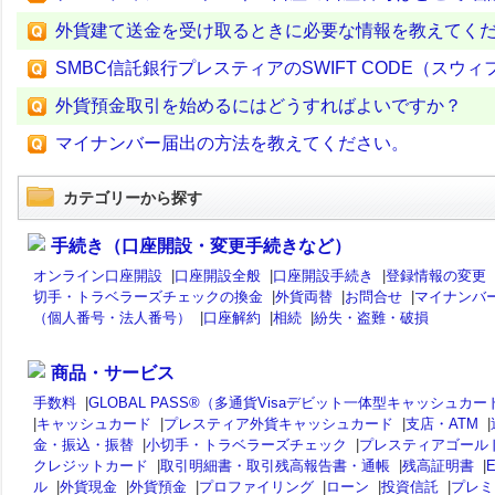
外貨建て送金を受け取るときに必要な情報を教えてく
SMBC信託銀行プレスティアのSWIFT CODE（スウ
外貨預金取引を始めるにはどうすればよいですか？
マイナンバー届出の方法を教えてください。
カテゴリーから探す
手続き（口座開設・変更手続きなど）
オンライン口座開設
|
口座開設全般
|
口座開設手続き
|
登録情報の変更
切手・トラベラーズチェックの換金
|
外貨両替
|
お問合せ
|
マイナンバ
（個人番号・法人番号）
|
口座解約
|
相続
|
紛失・盗難・破損
商品・サービス
手数料
|
GLOBAL PASS®（多通貨Visaデビット一体型キャッシュカー
|
キャッシュカード
|
プレスティア外貨キャッシュカード
|
支店・ATM
|
金・振込・振替
|
小切手・トラベラーズチェック
|
プレスティアゴール
クレジットカード
|
取引明細書・取引残高報告書・通帳
|
残高証明書
|
ル
|
外貨現金
|
外貨預金
|
プロファイリング
|
ローン
|
投資信託
|
プレミ