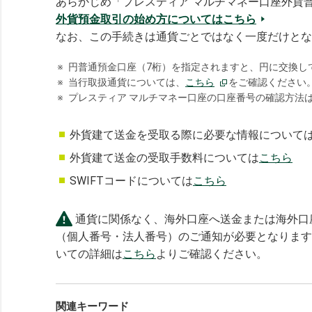
あらかじめ「プレスティア マルチマネー口座外貨
外貨預金取引の始め方についてはこちら
なお、この手続きは通貨ごとではなく一度だけとな
※
円普通預金口座（7桁）を指定されますと、円に交換し
※
当行取扱通貨については、
こちら
をご確認ください
※
プレスティア マルチマネー口座の口座番号の確認方法
外貨建て送金を受取る際に必要な情報について
外貨建て送金の受取手数料については
こちら
SWIFTコードについては
こちら
通貨に関係なく、海外口座へ送金または海外口
（個人番号・法人番号）のご通知が必要となります
いての詳細は
こちら
よりご確認ください。
関連キーワード