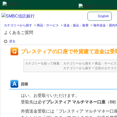
English
カテゴリーから探す
>
商品・サービス
>
送金・振込・振替
>
海外送金・国内
よくあるご質問
戻る
プレスティアの口座で外貨建て送金は受
カテゴリーを絞って検索 :
カテゴリーから探す
>
商品・サービス
カテゴリーから探す
>
注目のカテゴリ
回答
はい、お受取りいただけます。
受取先は必ず
プレスティア マルチマネー口座
（8
外貨送金受取には「プレスティア マルチマネー口