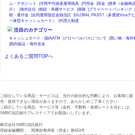
ム・デポジット
|
月間平均資産運用残高
|
円預金
|
現金
|
債券（金融商
介）
|
海外赴任
|
相続・承継サービス
|
保険
|
プライベートバンキング
税・還付金
|
合同運用指定金銭信託
|
GLOBAL PASS?（多通貨Visaデ
一体型キャッシュカード）
|
代理人制度
注目のカテゴリー
キャッシュカード・国内ATM
|
グローバルパスについて
|
買い物・海外
|
国内振込・海外送金
よくあるご質問TOPへ
ご紹介している商品・サービスは、当行の総合的な判断により、お客様に販
売・提供できない場合がありますので、あらかじめご了承ください。
ご紹介している商品、サービス等（金利・手数料・為替レートを含む）は、
SMBC信託銀行プレスティアでお取扱いしています。
株式会社SMBC信託銀行
登録金融機関： 関東財務局長（登金）第653号