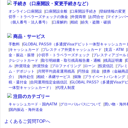
手続き（口座開設・変更手続きなど）
オンライン口座開設
|
口座開設全般
|
口座開設手続き
|
登録情報の変更
切手・トラベラーズチェックの換金
|
外貨両替
|
お問合せ
|
マイナンバ
（個人番号・法人番号）
|
口座解約
|
相続
|
紛失・盗難・破損
商品・サービス
手数料
|
GLOBAL PASS®（多通貨Visaデビット一体型キャッシュカー
|
キャッシュカード
|
プレスティア外貨キャッシュカード
|
支店・ATM
|
金・振込・振替
|
小切手・トラベラーズチェック
|
プレスティアゴール
クレジットカード
|
取引明細書・取引残高報告書・通帳
|
残高証明書
|
ル
|
外貨現金
|
外貨預金
|
プロファイリング
|
ローン
|
投資信託
|
プレミ
ム・デポジット
|
月間平均資産運用残高
|
円預金
|
現金
|
債券（金融商
介）
|
海外赴任
|
相続・承継サービス
|
保険
|
プライベートバンキング
税・還付金
|
合同運用指定金銭信託
|
GLOBAL PASS?（多通貨Visaデ
一体型キャッシュカード）
|
代理人制度
注目のカテゴリー
キャッシュカード・国内ATM
|
グローバルパスについて
|
買い物・海外
|
国内振込・海外送金
よくあるご質問TOPへ