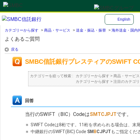
English
カテゴリーから探す
>
商品・サービス
>
送金・振込・振替
>
海外送金・国内
よくあるご質問
戻る
SMBC信託銀行プレスティアのSWIFT
カテゴリーを絞って検索 :
カテゴリーから探す
>
商品・サービス
カテゴリーから探す
>
注目のカテゴリ
回答
当行のSWIFT（BIC）Codeは
SMTCJPJT
です。
※
SWIFT Codeは8桁です。11桁を求められる場合は、末
※
中継銀行のSWIFT(BIC) Code
SM
B
CJPJT
もご指定くだ