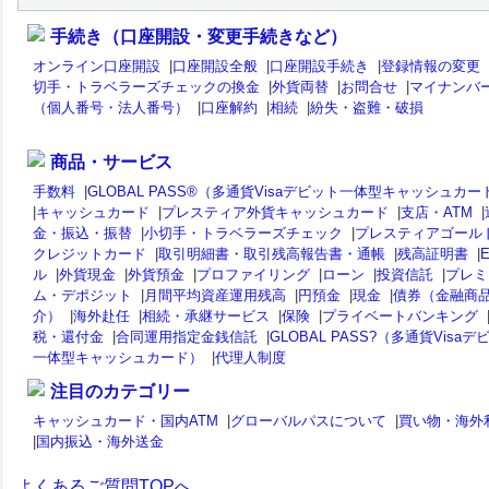
手続き（口座開設・変更手続きなど）
オンライン口座開設
|
口座開設全般
|
口座開設手続き
|
登録情報の変更
切手・トラベラーズチェックの換金
|
外貨両替
|
お問合せ
|
マイナンバ
（個人番号・法人番号）
|
口座解約
|
相続
|
紛失・盗難・破損
商品・サービス
手数料
|
GLOBAL PASS®（多通貨Visaデビット一体型キャッシュカー
|
キャッシュカード
|
プレスティア外貨キャッシュカード
|
支店・ATM
|
金・振込・振替
|
小切手・トラベラーズチェック
|
プレスティアゴール
クレジットカード
|
取引明細書・取引残高報告書・通帳
|
残高証明書
|
ル
|
外貨現金
|
外貨預金
|
プロファイリング
|
ローン
|
投資信託
|
プレミ
ム・デポジット
|
月間平均資産運用残高
|
円預金
|
現金
|
債券（金融商
介）
|
海外赴任
|
相続・承継サービス
|
保険
|
プライベートバンキング
税・還付金
|
合同運用指定金銭信託
|
GLOBAL PASS?（多通貨Visaデ
一体型キャッシュカード）
|
代理人制度
注目のカテゴリー
キャッシュカード・国内ATM
|
グローバルパスについて
|
買い物・海外
|
国内振込・海外送金
よくあるご質問TOPへ