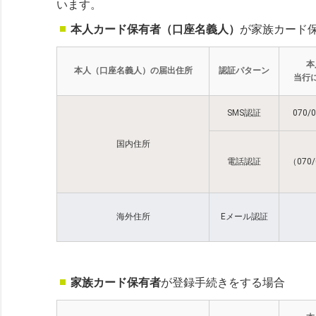
います。
本人カード保有者（口座名義人）
が家族カード
本
本人（口座名義人）の届出住所
認証パターン
当行
SMS認証
070
国内住所
電話認証
（070
海外住所
Eメール認証
家族カード保有者
が登録手続きをする場合