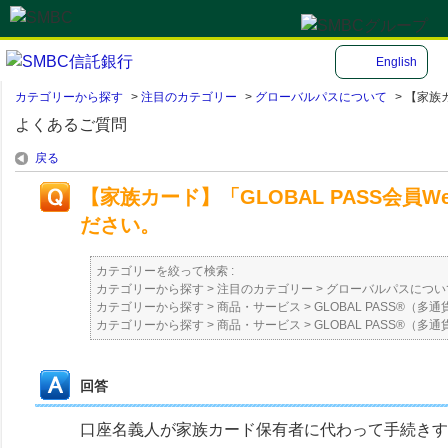
English
カテゴリーから探す
>
注目のカテゴリー
>
グローバルパスについて
>
【家族カー
よくあるご質問
戻る
【家族カード】「GLOBAL PASS会
ださい。
カテゴリーを絞って検索 :
カテゴリーから探す
>
注目のカテゴリー
>
グローバルパスについ
カテゴリーから探す
>
商品・サービス
>
GLOBAL PASS®（
カテゴリーから探す
>
商品・サービス
>
GLOBAL PASS®（
回答
口座名義人が家族カード保有者に代わって手続きす