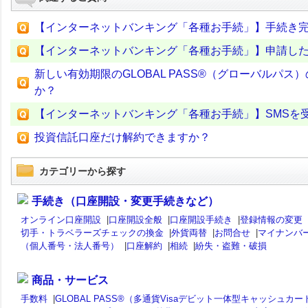
【インターネットバンキング「各種お手続」】手続き
【インターネットバンキング「各種お手続」】申請し
新しい有効期限のGLOBAL PASS®（グローバルパス）
か？
【インターネットバンキング「各種お手続」】SMSを
投資信託口座だけ解約できますか？
カテゴリーから探す
手続き（口座開設・変更手続きなど）
オンライン口座開設
|
口座開設全般
|
口座開設手続き
|
登録情報の変更
切手・トラベラーズチェックの換金
|
外貨両替
|
お問合せ
|
マイナンバ
（個人番号・法人番号）
|
口座解約
|
相続
|
紛失・盗難・破損
商品・サービス
手数料
|
GLOBAL PASS®（多通貨Visaデビット一体型キャッシュカー