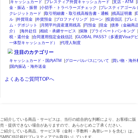
|
キャッシュカード
|
プレスティア外貨キャッシュカード
|
支店・ATM
|
金・振込・振替
|
小切手・トラベラーズチェック
|
プレスティアゴール
クレジットカード
|
取引明細書・取引残高報告書・通帳
|
残高証明書
|
ル
|
外貨現金
|
外貨預金
|
プロファイリング
|
ローン
|
投資信託
|
プレミ
ム・デポジット
|
月間平均資産運用残高
|
円預金
|
現金
|
債券（金融商
介）
|
海外赴任
|
相続・承継サービス
|
保険
|
プライベートバンキング
税・還付金
|
合同運用指定金銭信託
|
GLOBAL PASS?（多通貨Visaデ
一体型キャッシュカード）
|
代理人制度
注目のカテゴリー
キャッシュカード・国内ATM
|
グローバルパスについて
|
買い物・海外
|
国内振込・海外送金
よくあるご質問TOPへ
ご紹介している商品・サービスは、当行の総合的な判断により、お客様に販
売・提供できない場合がありますので、あらかじめご了承ください。
ご紹介している商品、サービス等（金利・手数料・為替レートを含む）は、
SMBC信託銀行プレスティアでお取扱いしています。