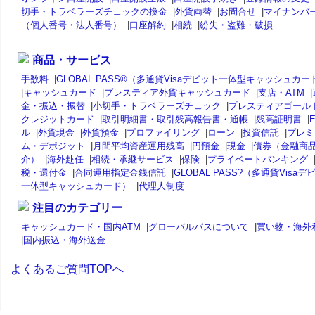
切手・トラベラーズチェックの換金
|
外貨両替
|
お問合せ
|
マイナンバ
（個人番号・法人番号）
|
口座解約
|
相続
|
紛失・盗難・破損
商品・サービス
手数料
|
GLOBAL PASS®（多通貨Visaデビット一体型キャッシュカー
|
キャッシュカード
|
プレスティア外貨キャッシュカード
|
支店・ATM
|
金・振込・振替
|
小切手・トラベラーズチェック
|
プレスティアゴール
クレジットカード
|
取引明細書・取引残高報告書・通帳
|
残高証明書
|
ル
|
外貨現金
|
外貨預金
|
プロファイリング
|
ローン
|
投資信託
|
プレミ
ム・デポジット
|
月間平均資産運用残高
|
円預金
|
現金
|
債券（金融商
介）
|
海外赴任
|
相続・承継サービス
|
保険
|
プライベートバンキング
税・還付金
|
合同運用指定金銭信託
|
GLOBAL PASS?（多通貨Visaデ
一体型キャッシュカード）
|
代理人制度
注目のカテゴリー
キャッシュカード・国内ATM
|
グローバルパスについて
|
買い物・海外
|
国内振込・海外送金
よくあるご質問TOPへ