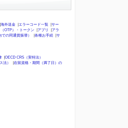
|
海外送金
|
エラーコード一覧
|
サー
（OTP）・トークン
|
アプリ
|
アラ
内での同通貨振替）
|
各種お手続
|
サ
律
|
OECD CRS（実特法）
ンス法）
|
在留資格・期間（満了日）の