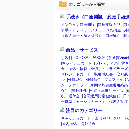
カテゴリーから探す
手続き（口座開設・変更手続
オンライン口座開設
|
口座開設全般
|
口
切手・トラベラーズチェックの換金
|
外
（個人番号・法人番号）
|
口座解約
|
相
商品・サービス
手数料
|
GLOBAL PASS®（多通貨V
|
キャッシュカード
|
プレスティア外貨キ
金・振込・振替
|
小切手・トラベラーズ
クレジットカード
|
取引明細書・取引残
ル
|
外貨現金
|
外貨預金
|
プロファイリ
ム・デポジット
|
月間平均資産運用残高
介）
|
海外赴任
|
相続・承継サービス
|
税・還付金
|
合同運用指定金銭信託
|
GL
一体型キャッシュカード）
|
代理人制度
注目のカテゴリー
キャッシュカード・国内ATM
|
グローバ
|
国内振込・海外送金