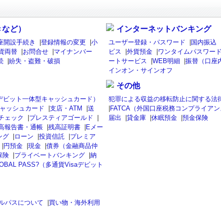
きなど）
インターネットバンキング
座開設手続き
|
登録情報の変更
|
小
ユーザー登録・パスワード
|
国内振込
貨両替
|
お問合せ
|
マイナンバー
ビス
|
外貨預金
|
ワンタイムパスワード
続
|
紛失・盗難・破損
ートサービス
|
WEB明細
|
振替（口座
インオン・サインオフ
その他
isaデビット一体型キャッシュカード）
犯罪による収益の移転防止に関する法
ャッシュカード
|
支店・ATM
|
送
|
FATCA（外国口座税務コンプライア
チェック
|
プレスティアゴールド
|
届出
|
貸金庫
|
休眠預金
|
預金保険
高報告書・通帳
|
残高証明書
|
Eメー
ング
|
ローン
|
投資信託
|
プレミア
|
円預金
|
現金
|
債券（金融商品仲
保険
|
プライベートバンキング
|
納
OBAL PASS?（多通貨Visaデビット
ルパスについて
|
買い物・海外利用