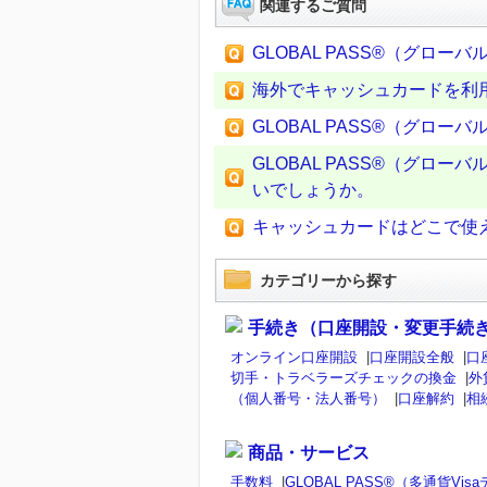
関連するご質問
GLOBAL PASS®（グ
海外でキャッシュカードを利
GLOBAL PASS®（グロー
GLOBAL PASS®（グ
いでしょうか。
キャッシュカードはどこで使え
カテゴリーから探す
手続き（口座開設・変更手続
オンライン口座開設
|
口座開設全般
|
口
切手・トラベラーズチェックの換金
|
外
（個人番号・法人番号）
|
口座解約
|
相
商品・サービス
手数料
|
GLOBAL PASS®（多通貨V