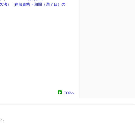
ンス法）
|
在留資格・期間（満了日）の
TOPへ
い。