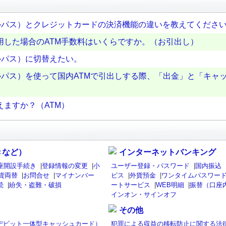
ローバルパス）とクレジットカードの決済機能の違いを教えてくださ
用した場合のATM手数料はいくらですか。（お引出し）
バルパス）に切替えたい。
ローバルパス）を使って国内ATMで引出しする際、「出金」と「キ
ますか？（ATM）
きなど）
インターネットバンキング
座開設手続き
|
登録情報の変更
|
小
ユーザー登録・パスワード
|
国内振込
貨両替
|
お問合せ
|
マイナンバー
ビス
|
外貨預金
|
ワンタイムパスワード
続
|
紛失・盗難・破損
ートサービス
|
WEB明細
|
振替（口座
インオン・サインオフ
その他
isaデビット一体型キャッシュカード）
犯罪による収益の移転防止に関する法