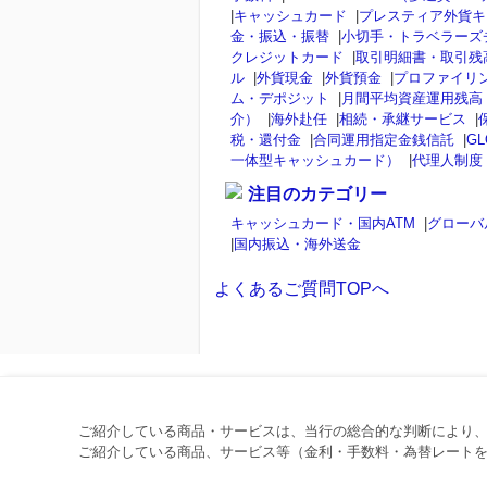
|
キャッシュカード
|
プレスティア外貨キ
金・振込・振替
|
小切手・トラベラーズ
クレジットカード
|
取引明細書・取引残
ル
|
外貨現金
|
外貨預金
|
プロファイリ
ム・デポジット
|
月間平均資産運用残高
介）
|
海外赴任
|
相続・承継サービス
|
税・還付金
|
合同運用指定金銭信託
|
GL
一体型キャッシュカード）
|
代理人制度
注目のカテゴリー
キャッシュカード・国内ATM
|
グローバ
|
国内振込・海外送金
よくあるご質問TOPへ
ご紹介している商品・サービスは、当行の総合的な判断により
ご紹介している商品、サービス等（金利・手数料・為替レートを