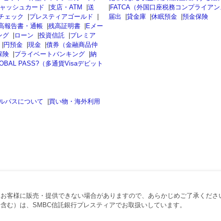
ャッシュカード
|
支店・ATM
|
送
|
FATCA（外国口座税務コンプライア
チェック
|
プレスティアゴールド
|
届出
|
貸金庫
|
休眠預金
|
預金保険
高報告書・通帳
|
残高証明書
|
Eメー
ング
|
ローン
|
投資信託
|
プレミア
|
円預金
|
現金
|
債券（金融商品仲
保険
|
プライベートバンキング
|
納
OBAL PASS?（多通貨Visaデビット
ルパスについて
|
買い物・海外利用
、お客様に販売・提供できない場合がありますので、あらかじめご了承くださ
含む）は、SMBC信託銀行プレスティアでお取扱いしています。