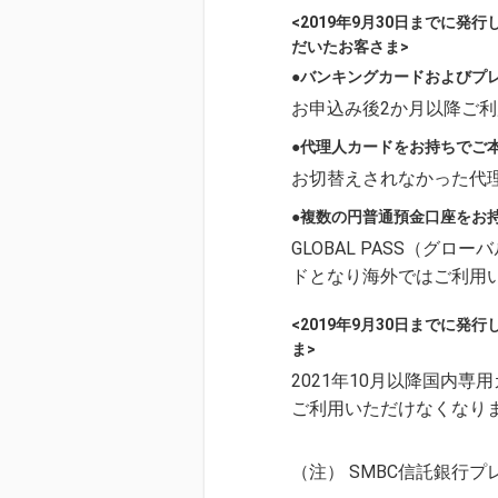
<2019年9月30日までに発
だいたお客さま>
●バンキングカードおよびプ
お申込み後2か月以降ご
●代理人カードをお持ちでご
お切替えされなかった代
●複数の円普通預金口座をお
GLOBAL PASS（グ
ドとなり海外ではご利用
<2019年9月30日までに発
ま>
2021年10月以降国内
ご利用いただけなくなり
（注） SMBC信託銀行