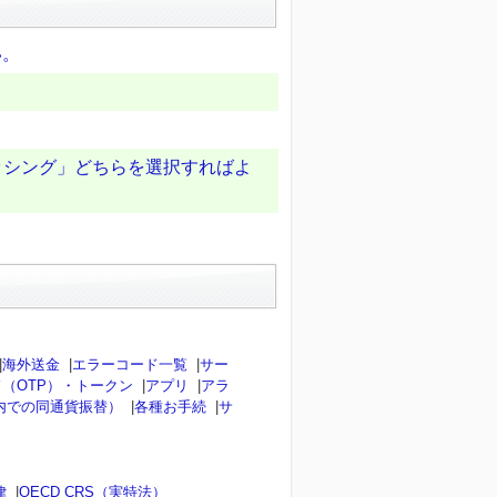
い。
ャッシング」どちらを選択すればよ
|
海外送金
|
エラーコード一覧
|
サー
（OTP）・トークン
|
アプリ
|
アラ
内での同通貨振替）
|
各種お手続
|
サ
律
|
OECD CRS（実特法）