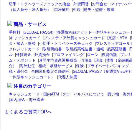
切手・トラベラーズチェックの換金
|
外貨両替
|
お問合せ
|
マイナンバ
（個人番号・法人番号）
|
口座解約
|
相続
|
紛失・盗難・破損
商品・サービス
手数料
|
GLOBAL PASS®（多通貨Visaデビット一体型キャッシュカー
|
キャッシュカード
|
プレスティア外貨キャッシュカード
|
支店・ATM
|
金・振込・振替
|
小切手・トラベラーズチェック
|
プレスティアゴール
クレジットカード
|
取引明細書・取引残高報告書・通帳
|
残高証明書
|
ル
|
外貨現金
|
外貨預金
|
プロファイリング
|
ローン
|
投資信託
|
プレミ
ム・デポジット
|
月間平均資産運用残高
|
円預金
|
現金
|
債券（金融商
介）
|
海外赴任
|
相続・承継サービス
|
保険
|
プライベートバンキング
税・還付金
|
合同運用指定金銭信託
|
GLOBAL PASS?（多通貨Visaデ
一体型キャッシュカード）
|
代理人制度
注目のカテゴリー
キャッシュカード・国内ATM
|
グローバルパスについて
|
買い物・海外
|
国内振込・海外送金
よくあるご質問TOPへ