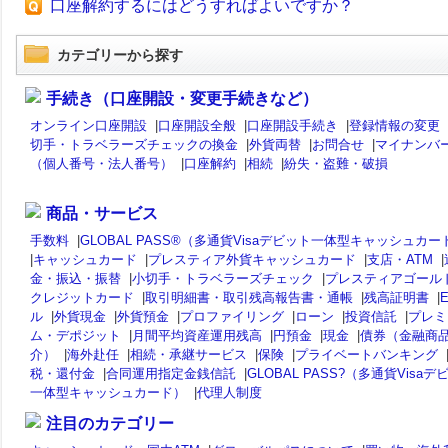
口座解約するにはどうすればよいですか？
カテゴリーから探す
手続き（口座開設・変更手続きなど）
オンライン口座開設
|
口座開設全般
|
口座開設手続き
|
登録情報の変更
切手・トラベラーズチェックの換金
|
外貨両替
|
お問合せ
|
マイナンバ
（個人番号・法人番号）
|
口座解約
|
相続
|
紛失・盗難・破損
商品・サービス
手数料
|
GLOBAL PASS®（多通貨Visaデビット一体型キャッシュカー
|
キャッシュカード
|
プレスティア外貨キャッシュカード
|
支店・ATM
|
金・振込・振替
|
小切手・トラベラーズチェック
|
プレスティアゴール
クレジットカード
|
取引明細書・取引残高報告書・通帳
|
残高証明書
|
ル
|
外貨現金
|
外貨預金
|
プロファイリング
|
ローン
|
投資信託
|
プレミ
ム・デポジット
|
月間平均資産運用残高
|
円預金
|
現金
|
債券（金融商
介）
|
海外赴任
|
相続・承継サービス
|
保険
|
プライベートバンキング
税・還付金
|
合同運用指定金銭信託
|
GLOBAL PASS?（多通貨Visaデ
一体型キャッシュカード）
|
代理人制度
注目のカテゴリー