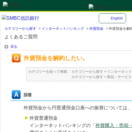
English
カテゴリーから探す
>
インターネットバンキング
>
外貨預金
>
外貨預金を解
よくあるご質問
戻る
外貨預金を解約したい。
カテゴリーを絞って検索 :
カテゴリーから探す
>
インターネット
カテゴリーから探す
>
商品・サービス
回答
外貨預金から円普通預金口座への振替については、
外貨普通預金
インターネットバンキングの「
外貨購入・売却