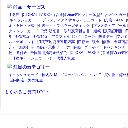
商品・サービス
手数料
|
GLOBAL PASS®（多通貨Visaデビット一体型キャッシュカー
|
キャッシュカード
|
プレスティア外貨キャッシュカード
|
支店・ATM
|
金・振込・振替
|
小切手・トラベラーズチェック
|
プレスティアゴール
クレジットカード
|
取引明細書・取引残高報告書・通帳
|
残高証明書
|
ル
|
外貨現金
|
外貨預金
|
プロファイリング
|
ローン
|
投資信託
|
プレミ
ム・デポジット
|
月間平均資産運用残高
|
円預金
|
現金
|
債券（金融商
介）
|
海外赴任
|
相続・承継サービス
|
保険
|
プライベートバンキング
税・還付金
|
合同運用指定金銭信託
|
GLOBAL PASS?（多通貨Visaデ
一体型キャッシュカード）
|
代理人制度
注目のカテゴリー
キャッシュカード・国内ATM
|
グローバルパスについて
|
買い物・海外
|
国内振込・海外送金
よくあるご質問TOPへ