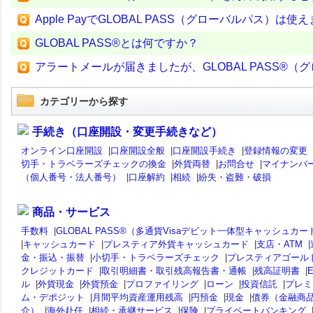
Apple PayでGLOBAL PASS（グローバルパス）は使
GLOBAL PASS®とは何ですか？
アラートメールが届きましたが、GLOBAL PASS®
カテゴリーから探す
手続き（口座開設・変更手続きなど）
オンライン口座開設
|
口座開設全般
|
口座開設手続き
|
登録情報の変更
切手・トラベラーズチェックの換金
|
外貨両替
|
お問合せ
|
マイナンバ
（個人番号・法人番号）
|
口座解約
|
相続
|
紛失・盗難・破損
商品・サービス
手数料
|
GLOBAL PASS®（多通貨Visaデビット一体型キャッシュカー
|
キャッシュカード
|
プレスティア外貨キャッシュカード
|
支店・ATM
|
金・振込・振替
|
小切手・トラベラーズチェック
|
プレスティアゴール
クレジットカード
|
取引明細書・取引残高報告書・通帳
|
残高証明書
|
ル
|
外貨現金
|
外貨預金
|
プロファイリング
|
ローン
|
投資信託
|
プレミ
ム・デポジット
|
月間平均資産運用残高
|
円預金
|
現金
|
債券（金融商
介）
|
海外赴任
|
相続・承継サービス
|
保険
|
プライベートバンキング