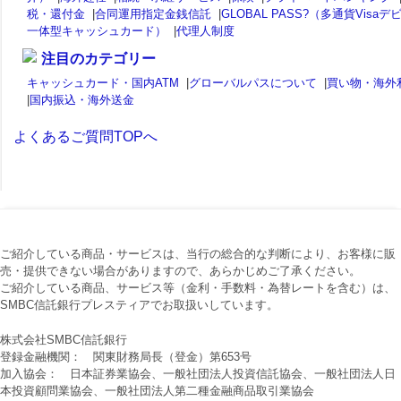
税・還付金
|
合同運用指定金銭信託
|
GLOBAL PASS?（多通貨Visaデ
一体型キャッシュカード）
|
代理人制度
注目のカテゴリー
キャッシュカード・国内ATM
|
グローバルパスについて
|
買い物・海外
|
国内振込・海外送金
よくあるご質問TOPへ
ご紹介している商品・サービスは、当行の総合的な判断により、お客様に販
売・提供できない場合がありますので、あらかじめご了承ください。
ご紹介している商品、サービス等（金利・手数料・為替レートを含む）は、
SMBC信託銀行プレスティアでお取扱いしています。
株式会社SMBC信託銀行
登録金融機関： 関東財務局長（登金）第653号
加入協会： 日本証券業協会、一般社団法人投資信託協会、一般社団法人日
本投資顧問業協会、一般社団法人第二種金融商品取引業協会