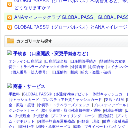
GLOBAL PASS®（グローバルパス）へ切替える
どうなりますか？
ANAマイレージクラブ GLOBAL PASS、GLOBAL
GLOBAL PASS®（グローバルパス）とANAマイレー
カテゴリーから探す
手続き（口座開設・変更手続きなど）
オンライン口座開設
|
口座開設全般
|
口座開設手続き
|
登録情報の変更
切手・トラベラーズチェックの換金
|
外貨両替
|
お問合せ
|
マイナンバ
（個人番号・法人番号）
|
口座解約
|
相続
|
紛失・盗難・破損
商品・サービス
手数料
|
GLOBAL PASS®（多通貨Visaデビット一体型キャッシュカー
|
キャッシュカード
|
プレスティア外貨キャッシュカード
|
支店・ATM
|
金・振込・振替
|
小切手・トラベラーズチェック
|
プレスティアゴール
クレジットカード
|
取引明細書・取引残高報告書・通帳
|
残高証明書
|
ル
|
外貨現金
|
外貨預金
|
プロファイリング
|
ローン
|
投資信託
|
プレミ
ム・デポジット
|
月間平均資産運用残高
|
円預金
|
現金
|
債券（金融商
介）
|
海外赴任
|
相続・承継サービス
|
保険
|
プライベートバンキング