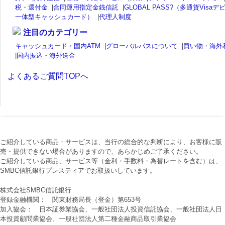
税・還付金
|
合同運用指定金銭信託
|
GLOBAL PASS?（多通貨Visaデ
一体型キャッシュカード）
|
代理人制度
注目のカテゴリー
キャッシュカード・国内ATM
|
グローバルパスについて
|
買い物・海外
|
国内振込・海外送金
よくあるご質問TOPへ
ご紹介している商品・サービスは、当行の総合的な判断により、お客様に販
売・提供できない場合がありますので、あらかじめご了承ください。
ご紹介している商品、サービス等（金利・手数料・為替レートを含む）は、
SMBC信託銀行プレスティアでお取扱いしています。
株式会社SMBC信託銀行
登録金融機関： 関東財務局長（登金）第653号
加入協会： 日本証券業協会、一般社団法人投資信託協会、一般社団法人日
本投資顧問業協会、一般社団法人第二種金融商品取引業協会