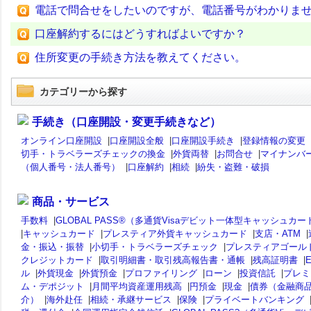
電話で問合せをしたいのですが、電話番号がわかりま
口座解約するにはどうすればよいですか？
住所変更の手続き方法を教えてください。
カテゴリーから探す
手続き（口座開設・変更手続きなど）
オンライン口座開設
|
口座開設全般
|
口座開設手続き
|
登録情報の変更
切手・トラベラーズチェックの換金
|
外貨両替
|
お問合せ
|
マイナンバ
（個人番号・法人番号）
|
口座解約
|
相続
|
紛失・盗難・破損
商品・サービス
手数料
|
GLOBAL PASS®（多通貨Visaデビット一体型キャッシュカー
|
キャッシュカード
|
プレスティア外貨キャッシュカード
|
支店・ATM
|
金・振込・振替
|
小切手・トラベラーズチェック
|
プレスティアゴール
クレジットカード
|
取引明細書・取引残高報告書・通帳
|
残高証明書
|
ル
|
外貨現金
|
外貨預金
|
プロファイリング
|
ローン
|
投資信託
|
プレミ
ム・デポジット
|
月間平均資産運用残高
|
円預金
|
現金
|
債券（金融商
介）
|
海外赴任
|
相続・承継サービス
|
保険
|
プライベートバンキング