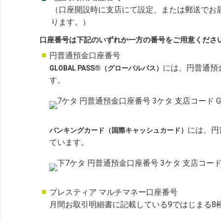
（口座開設時に支店にて設定、または郵送でお届
ります。）
口座番号は下記のいずれか一方の番号をご用意くださ
円普通預金口座番号
には、円普通預
GLOBAL PASS®（グローバルパス）
す。
には、円
バンキングカード（国際キャッシュカード）
ています。
プレスティア マルチマネー口座番号
月間お取引明細書に記載している9ではじまる8