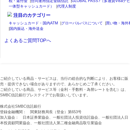
税・還付金
|
合同運用指定金銭信託
|
GLOBAL PASS?（多通貨Visaデ
一体型キャッシュカード）
|
代理人制度
注目のカテゴリー
キャッシュカード・国内ATM
|
グローバルパスについて
|
買い物・海外
|
国内振込・海外送金
よくあるご質問TOPへ
ご紹介している商品・サービスは、当行の総合的な判断により、お客様に販
売・提供できない場合がありますので、あらかじめご了承ください。
ご紹介している商品、サービス等（金利・手数料・為替レートを含む）は、
SMBC信託銀行プレスティアでお取扱いしています。
株式会社SMBC信託銀行
登録金融機関： 関東財務局長（登金）第653号
加入協会： 日本証券業協会、一般社団法人投資信託協会、一般社団法人日
本投資顧問業協会、一般社団法人第二種金融商品取引業協会