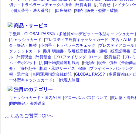
切手・トラベラーズチェックの換金
|
外貨両替
|
お問合せ
|
マイナンバ
（個人番号・法人番号）
|
口座解約
|
相続
|
紛失・盗難・破損
商品・サービス
手数料
|
GLOBAL PASS®（多通貨Visaデビット一体型キャッシュカー
|
キャッシュカード
|
プレスティア外貨キャッシュカード
|
支店・ATM
|
金・振込・振替
|
小切手・トラベラーズチェック
|
プレスティアゴール
クレジットカード
|
取引明細書・取引残高報告書・通帳
|
残高証明書
|
ル
|
外貨現金
|
外貨預金
|
プロファイリング
|
ローン
|
投資信託
|
プレミ
ム・デポジット
|
月間平均資産運用残高
|
円預金
|
現金
|
債券（金融商
介）
|
海外赴任
|
相続・承継サービス
|
保険
|
プライベートバンキング
税・還付金
|
合同運用指定金銭信託
|
GLOBAL PASS?（多通貨Visaデ
一体型キャッシュカード）
|
代理人制度
注目のカテゴリー
キャッシュカード・国内ATM
|
グローバルパスについて
|
買い物・海外
|
国内振込・海外送金
よくあるご質問TOPへ