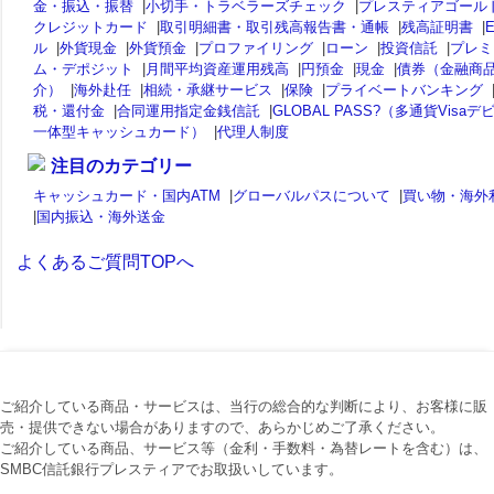
金・振込・振替
|
小切手・トラベラーズチェック
|
プレスティアゴール
クレジットカード
|
取引明細書・取引残高報告書・通帳
|
残高証明書
|
ル
|
外貨現金
|
外貨預金
|
プロファイリング
|
ローン
|
投資信託
|
プレミ
ム・デポジット
|
月間平均資産運用残高
|
円預金
|
現金
|
債券（金融商
介）
|
海外赴任
|
相続・承継サービス
|
保険
|
プライベートバンキング
税・還付金
|
合同運用指定金銭信託
|
GLOBAL PASS?（多通貨Visaデ
一体型キャッシュカード）
|
代理人制度
注目のカテゴリー
キャッシュカード・国内ATM
|
グローバルパスについて
|
買い物・海外
|
国内振込・海外送金
よくあるご質問TOPへ
ご紹介している商品・サービスは、当行の総合的な判断により、お客様に販
売・提供できない場合がありますので、あらかじめご了承ください。
ご紹介している商品、サービス等（金利・手数料・為替レートを含む）は、
SMBC信託銀行プレスティアでお取扱いしています。