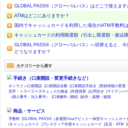
GLOBAL PASS®（グローバルパス）はどこで使えま
ATMはどこにありますか？
国内でキャッシュカードを利用した場合のATM手数料
キャッシュカードの利用限度額（引出し限度額・振込
GLOBAL PASS®（グローバルパス）へ切替える
どうなりますか？
カテゴリーから探す
手続き（口座開設・変更手続きなど）
オンライン口座開設
|
口座開設全般
|
口座開設手続き
|
登録情報の変更
切手・トラベラーズチェックの換金
|
外貨両替
|
お問合せ
|
マイナンバ
（個人番号・法人番号）
|
口座解約
|
相続
|
紛失・盗難・破損
商品・サービス
手数料
|
GLOBAL PASS®（多通貨Visaデビット一体型キャッシュカー
|
キャッシュカード
|
プレスティア外貨キャッシュカード
|
支店・ATM
|