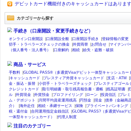
デビットカード機能付きのキャッシュカードはありま
カテゴリーから探す
手続き（口座開設・変更手続きなど）
オンライン口座開設
|
口座開設全般
|
口座開設手続き
|
登録情報の変更
切手・トラベラーズチェックの換金
|
外貨両替
|
お問合せ
|
マイナンバ
（個人番号・法人番号）
|
口座解約
|
相続
|
紛失・盗難・破損
商品・サービス
手数料
|
GLOBAL PASS®（多通貨Visaデビット一体型キャッシュカー
|
キャッシュカード
|
プレスティア外貨キャッシュカード
|
支店・ATM
|
金・振込・振替
|
小切手・トラベラーズチェック
|
プレスティアゴール
クレジットカード
|
取引明細書・取引残高報告書・通帳
|
残高証明書
|
ル
|
外貨現金
|
外貨預金
|
プロファイリング
|
ローン
|
投資信託
|
プレミ
ム・デポジット
|
月間平均資産運用残高
|
円預金
|
現金
|
債券（金融商
介）
|
海外赴任
|
相続・承継サービス
|
保険
|
プライベートバンキング
税・還付金
|
合同運用指定金銭信託
|
GLOBAL PASS?（多通貨Visaデ
一体型キャッシュカード）
|
代理人制度
注目のカテゴリー