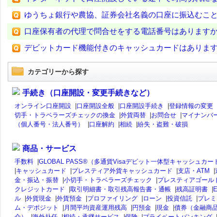
ゆうちょ銀行や農協、証券会社名義の口座に振込むこ
口座保有者の代理で問合せをする電話番号はあります
デビットカード機能付きのキャッシュカードはありま
カテゴリーから探す
手続き（口座開設・変更手続きなど）
オンライン口座開設
|
口座開設全般
|
口座開設手続き
|
登録情報の変更
切手・トラベラーズチェックの換金
|
外貨両替
|
お問合せ
|
マイナンバ
（個人番号・法人番号）
|
口座解約
|
相続
|
紛失・盗難・破損
商品・サービス
手数料
|
GLOBAL PASS®（多通貨Visaデビット一体型キャッシュカー
|
キャッシュカード
|
プレスティア外貨キャッシュカード
|
支店・ATM
|
金・振込・振替
|
小切手・トラベラーズチェック
|
プレスティアゴール
クレジットカード
|
取引明細書・取引残高報告書・通帳
|
残高証明書
|
ル
|
外貨現金
|
外貨預金
|
プロファイリング
|
ローン
|
投資信託
|
プレミ
ム・デポジット
|
月間平均資産運用残高
|
円預金
|
現金
|
債券（金融商
介）
|
海外赴任
|
相続・承継サービス
|
保険
|
プライベートバンキング