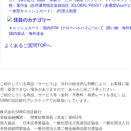
税・還付金
|
合同運用指定金銭信託
|
GLOBAL PASS?（多通貨Visaデ
一体型キャッシュカード）
|
代理人制度
注目のカテゴリー
キャッシュカード・国内ATM
|
グローバルパスについて
|
買い物・海外
|
国内振込・海外送金
よくあるご質問TOPへ
ご紹介している商品・サービスは、当行の総合的な判断により、お客様に販
売・提供できない場合がありますので、あらかじめご了承ください。
ご紹介している商品、サービス等（金利・手数料・為替レートを含む）は、
SMBC信託銀行プレスティアでお取扱いしています。
株式会社SMBC信託銀行
登録金融機関： 関東財務局長（登金）第653号
加入協会： 日本証券業協会、一般社団法人投資信託協会、一般社団法人日
本投資顧問業協会、一般社団法人第二種金融商品取引業協会