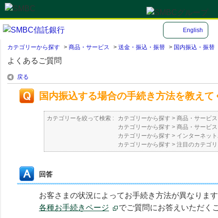
English
カテゴリーから探す
>
商品・サービス
>
送金・振込・振替
>
国内振込・振替
よくあるご質問
戻る
国内振込する場合の手続き方法を教えて
カテゴリーを絞って検索 :
カテゴリーから探す
>
商品・サービス
カテゴリーから探す
>
商品・サービス
カテゴリーから探す
>
インターネット
カテゴリーから探す
>
注目のカテゴリ
回答
お客さまの状況によってお手続き方法が異なります
各種お手続きページ
でご質問にお答えいただく