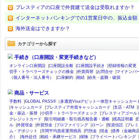
プレスティアの口座で外貨建て送金は受取れますか？
インターネットバンキングでの1営業日中の、振込金額
海外送金はできますか？
カテゴリーから探す
手続き（口座開設・変更手続きなど）
オンライン口座開設
|
口座開設全般
|
口座開設手続き
|
登録情報の変更
切手・トラベラーズチェックの換金
|
外貨両替
|
お問合せ
|
マイナンバ
（個人番号・法人番号）
|
口座解約
|
相続
|
紛失・盗難・破損
商品・サービス
手数料
|
GLOBAL PASS®（多通貨Visaデビット一体型キャッシュカー
|
キャッシュカード
|
プレスティア外貨キャッシュカード
|
支店・ATM
|
金・振込・振替
|
小切手・トラベラーズチェック
|
プレスティアゴール
クレジットカード
|
取引明細書・取引残高報告書・通帳
|
残高証明書
|
ル
|
外貨現金
|
外貨預金
|
プロファイリング
|
ローン
|
投資信託
|
プレミ
ム・デポジット
|
月間平均資産運用残高
|
円預金
|
現金
|
債券（金融商
介）
|
海外赴任
|
相続・承継サービス
|
保険
|
プライベートバンキング