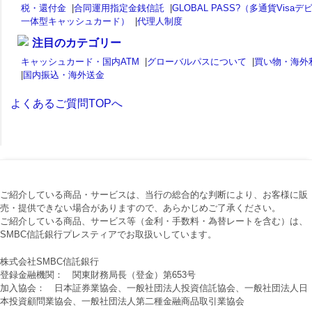
税・還付金
|
合同運用指定金銭信託
|
GLOBAL PASS?（多通貨Visaデ
一体型キャッシュカード）
|
代理人制度
注目のカテゴリー
キャッシュカード・国内ATM
|
グローバルパスについて
|
買い物・海外
|
国内振込・海外送金
よくあるご質問TOPへ
ご紹介している商品・サービスは、当行の総合的な判断により、お客様に販
売・提供できない場合がありますので、あらかじめご了承ください。
ご紹介している商品、サービス等（金利・手数料・為替レートを含む）は、
SMBC信託銀行プレスティアでお取扱いしています。
株式会社SMBC信託銀行
登録金融機関： 関東財務局長（登金）第653号
加入協会： 日本証券業協会、一般社団法人投資信託協会、一般社団法人日
本投資顧問業協会、一般社団法人第二種金融商品取引業協会