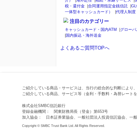
介）
|
海外赴任
|
相続・承継サービス
|
税・還付金
|
合同運用指定金銭信託
|
GL
一体型キャッシュカード）
|
代理人制度
注目のカテゴリー
キャッシュカード・国内ATM
|
グローバ
|
国内振込・海外送金
よくあるご質問TOPへ
ご紹介している商品・サービスは、当行の総合的な判断により
ご紹介している商品、サービス等（金利・手数料・為替レートを
株式会社SMBC信託銀行
登録金融機関： 関東財務局長（登金）第653号
加入協会： 日本証券業協会、一般社団法人投資信託協会、一
Copyright © SMBC Trust Bank Ltd. All Rights Reserved.