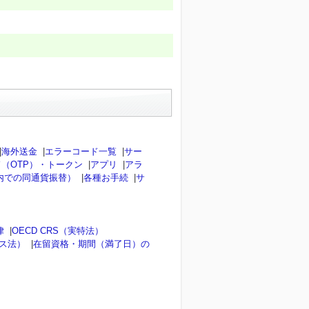
|
海外送金
|
エラーコード一覧
|
サー
（OTP）・トークン
|
アプリ
|
アラ
内での同通貨振替）
|
各種お手続
|
サ
律
|
OECD CRS（実特法）
ンス法）
|
在留資格・期間（満了日）の