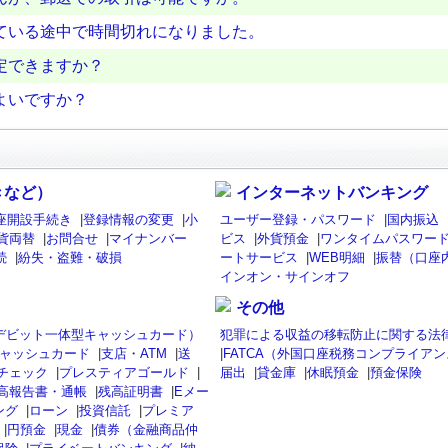
ている途中で時間切れになりました。
定できますか？
よいですか？
きなど）
インターネットバンキング
座開設手続き
|
登録情報の変更
|
小
ユーザー登録・パスワード
|
国内振込
貨両替
|
お問合せ
|
マイナンバー
ビス
|
外貨預金
|
ワンタイムパスワード
続
|
紛失・盗難・破損
ートサービス
|
WEB明細
|
振替（口座
インオン・サインオフ
その他
isaデビット一体型キャッシュカード）
犯罪による収益の移転防止に関する法
ャッシュカード
|
支店・ATM
|
送
|
FATCA（外国口座税務コンプライア
チェック
|
プレスティアゴールド
|
届出
|
貸金庫
|
休眠預金
|
預金保険
高報告書・通帳
|
残高証明書
|
Eメー
ング
|
ローン
|
投資信託
|
プレミア
|
円預金
|
現金
|
債券（金融商品仲