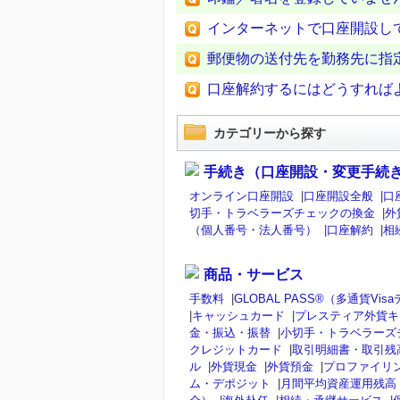
インターネットで口座開設し
郵便物の送付先を勤務先に指
口座解約するにはどうすれば
カテゴリーから探す
手続き（口座開設・変更手続
オンライン口座開設
|
口座開設全般
|
口
切手・トラベラーズチェックの換金
|
外
（個人番号・法人番号）
|
口座解約
|
相
商品・サービス
手数料
|
GLOBAL PASS®（多通貨V
|
キャッシュカード
|
プレスティア外貨キ
金・振込・振替
|
小切手・トラベラーズ
クレジットカード
|
取引明細書・取引残
ル
|
外貨現金
|
外貨預金
|
プロファイリ
ム・デポジット
|
月間平均資産運用残高