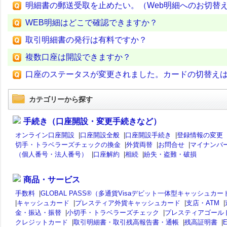
明細書の郵送受取を止めたい。（Web明細へのお切替
WEB明細はどこで確認できますか？
取引明細書の発行は有料ですか？
複数口座は開設できますか？
口座のステータスが変更されました。カードの切替え
カテゴリーから探す
手続き（口座開設・変更手続きなど）
オンライン口座開設
|
口座開設全般
|
口座開設手続き
|
登録情報の変更
切手・トラベラーズチェックの換金
|
外貨両替
|
お問合せ
|
マイナンバ
（個人番号・法人番号）
|
口座解約
|
相続
|
紛失・盗難・破損
商品・サービス
手数料
|
GLOBAL PASS®（多通貨Visaデビット一体型キャッシュカー
|
キャッシュカード
|
プレスティア外貨キャッシュカード
|
支店・ATM
|
金・振込・振替
|
小切手・トラベラーズチェック
|
プレスティアゴール
クレジットカード
|
取引明細書・取引残高報告書・通帳
|
残高証明書
|