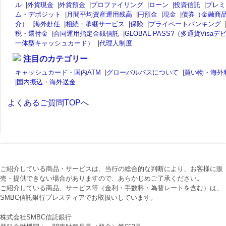
ル
|
外貨現金
|
外貨預金
|
プロファイリング
|
ローン
|
投資信託
|
プレミ
ム・デポジット
|
月間平均資産運用残高
|
円預金
|
現金
|
債券（金融商
介）
|
海外赴任
|
相続・承継サービス
|
保険
|
プライベートバンキング
税・還付金
|
合同運用指定金銭信託
|
GLOBAL PASS?（多通貨Visaデ
一体型キャッシュカード）
|
代理人制度
注目のカテゴリー
キャッシュカード・国内ATM
|
グローバルパスについて
|
買い物・海外
|
国内振込・海外送金
よくあるご質問TOPへ
ご紹介している商品・サービスは、当行の総合的な判断により、お客様に販
売・提供できない場合がありますので、あらかじめご了承ください。
ご紹介している商品、サービス等（金利・手数料・為替レートを含む）は、
SMBC信託銀行プレスティアでお取扱いしています。
株式会社SMBC信託銀行