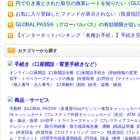
円で引き落とされた取引の換算レートを知りたい（GLOBA
お気に入り登録したファンドが表示されない（投資信
GLOBAL PASS®（グローバルパス）の有効期限が
【インターネットバンキング「各種お手続」】手続き
カテゴリーから探す
手続き（口座開設・変更手続きなど）
オンライン口座開設
|
口座開設全般
|
口座開設手続き
|
登録情報の変更
切手・トラベラーズチェックの換金
|
外貨両替
|
お問合せ
|
マイナンバ
（個人番号・法人番号）
|
口座解約
|
相続
|
紛失・盗難・破損
商品・サービス
手数料
|
GLOBAL PASS®（多通貨Visaデビット一体型キャッシュカー
|
キャッシュカード
|
プレスティア外貨キャッシュカード
|
支店・ATM
|
金・振込・振替
|
小切手・トラベラーズチェック
|
プレスティアゴール
クレジットカード
|
取引明細書・取引残高報告書・通帳
|
残高証明書
|
ル
|
外貨現金
|
外貨預金
|
プロファイリング
|
ローン
|
投資信託
|
プレミ
ム・デポジット
|
月間平均資産運用残高
|
円預金
|
現金
|
債券（金融商