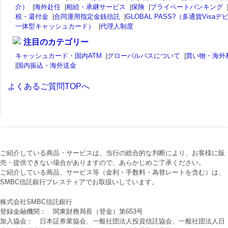
介）
|
海外赴任
|
相続・承継サービス
|
保険
|
プライベートバンキング
税・還付金
|
合同運用指定金銭信託
|
GLOBAL PASS?（多通貨Visaデ
一体型キャッシュカード）
|
代理人制度
注目のカテゴリー
キャッシュカード・国内ATM
|
グローバルパスについて
|
買い物・海外
|
国内振込・海外送金
よくあるご質問TOPへ
ご紹介している商品・サービスは、当行の総合的な判断により、お客様に販
売・提供できない場合がありますので、あらかじめご了承ください。
ご紹介している商品、サービス等（金利・手数料・為替レートを含む）は、
SMBC信託銀行プレスティアでお取扱いしています。
株式会社SMBC信託銀行
登録金融機関： 関東財務局長（登金）第653号
加入協会： 日本証券業協会、一般社団法人投資信託協会、一般社団法人日