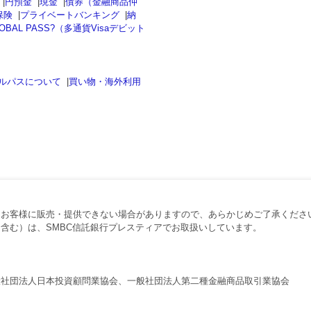
|
円預金
|
現金
|
債券（金融商品仲
保険
|
プライベートバンキング
|
納
OBAL PASS?（多通貨Visaデビット
ルパスについて
|
買い物・海外利用
、お客様に販売・提供できない場合がありますので、あらかじめご了承くださ
含む）は、SMBC信託銀行プレスティアでお取扱いしています。
般社団法人日本投資顧問業協会、一般社団法人第二種金融商品取引業協会