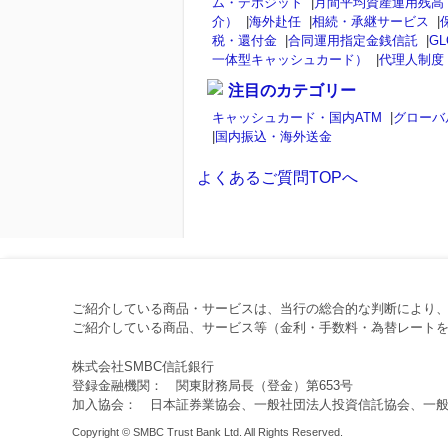
ム・デポジット
|
月間平均資産運用残高
介）
|
海外赴任
|
相続・承継サービス
|
税・還付金
|
合同運用指定金銭信託
|
GL
一体型キャッシュカード）
|
代理人制度
注目のカテゴリー
キャッシュカード・国内ATM
|
グローバ
|
国内振込・海外送金
よくあるご質問TOPへ
ご紹介している商品・サービスは、当行の総合的な判断により
ご紹介している商品、サービス等（金利・手数料・為替レートを
株式会社SMBC信託銀行
登録金融機関： 関東財務局長（登金）第653号
加入協会： 日本証券業協会、一般社団法人投資信託協会、一
Copyright © SMBC Trust Bank Ltd. All Rights Reserved.