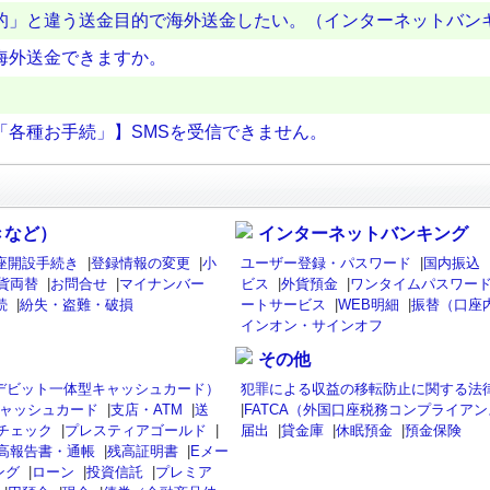
的」と違う送金目的で海外送金したい。（インターネットバン
海外送金できますか。
「各種お手続」】SMSを受信できません。
きなど）
インターネットバンキング
座開設手続き
|
登録情報の変更
|
小
ユーザー登録・パスワード
|
国内振込
貨両替
|
お問合せ
|
マイナンバー
ビス
|
外貨預金
|
ワンタイムパスワード
続
|
紛失・盗難・破損
ートサービス
|
WEB明細
|
振替（口座
インオン・サインオフ
その他
isaデビット一体型キャッシュカード）
犯罪による収益の移転防止に関する法
ャッシュカード
|
支店・ATM
|
送
|
FATCA（外国口座税務コンプライア
チェック
|
プレスティアゴールド
|
届出
|
貸金庫
|
休眠預金
|
預金保険
高報告書・通帳
|
残高証明書
|
Eメー
ング
|
ローン
|
投資信託
|
プレミア