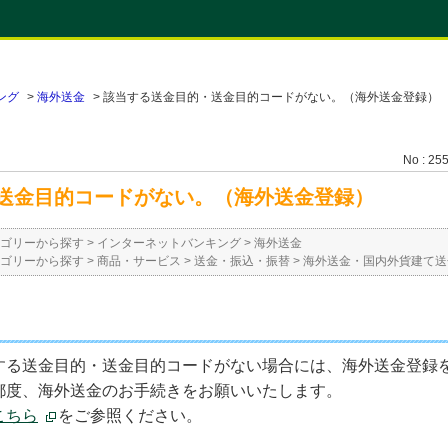
ング
>
海外送金
>
該当する送金目的・送金目的コードがない。（海外送金登録）
No : 25
送金目的コードがない。（海外送金登録）
ゴリーから探す
>
インターネットバンキング
>
海外送金
ゴリーから探す
>
商品・サービス
>
送金・振込・振替
>
海外送金・国内外貨建て送
する送金目的・送金目的コードがない場合には、海外送金登録
都度、海外送金のお手続きをお願いいたします。
こちら
をご参照ください。