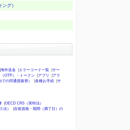
キング）
|
海外送金
|
エラーコード一覧
|
サー
（OTP）・トークン
|
アプリ
|
アラ
内での同通貨振替）
|
各種お手続
|
サ
律
|
OECD CRS（実特法）
ンス法）
|
在留資格・期間（満了日）の