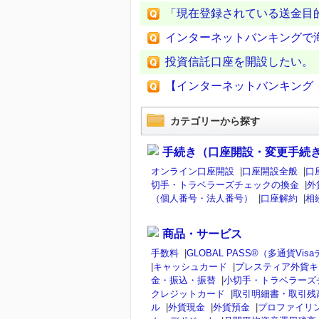
「現在登録されている送金目
インターネットバンキングで
投資信託口座を開設したい。
【インターネットバンキング
カテゴリーから探す
手続き（口座開設・変更手続
オンライン口座開設
|
口座開設全般
|
口
切手・トラベラーズチェックの換金
|
外
（個人番号・法人番号）
|
口座解約
|
相
商品・サービス
手数料
|
GLOBAL PASS®（多通貨V
|
キャッシュカード
|
プレスティア外貨キ
金・振込・振替
|
小切手・トラベラーズ
クレジットカード
|
取引明細書・取引残
ル
|
外貨現金
|
外貨預金
|
プロファイリ