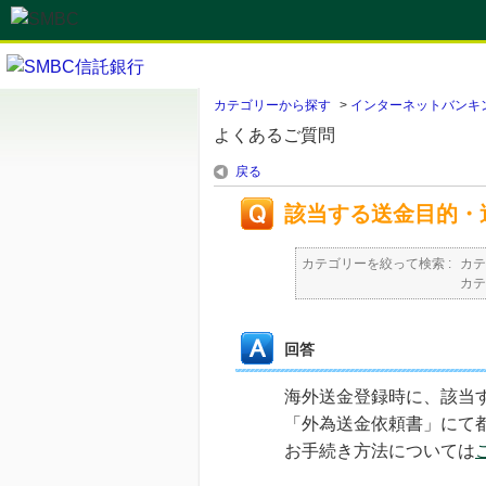
カテゴリーから探す
>
インターネットバンキ
よくあるご質問
戻る
該当する送金目的・
カテゴリーを絞って検索 :
カテ
カテ
回答
海外送金登録時に、該当
「外為送金依頼書」にて
お手続き方法については