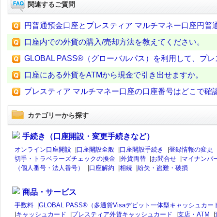
関連するご質問
円普通預金口座とプレスティア マルチマネー口座円普
口座内での外貨の購入/売却方法を教えてください。
GLOBAL PASS®（グローバルパス）を利用して、
口座にある外貨をATMから現金で引き出せますか。
プレスティア マルチマネー口座の口座番号はどこで確
カテゴリーから探す
手続き（口座開設・変更手続きなど）
オンライン口座開設
|
口座開設全般
|
口座開設手続き
|
登録情報の変更
切手・トラベラーズチェックの換金
|
外貨両替
|
お問合せ
|
マイナンバ
（個人番号・法人番号）
|
口座解約
|
相続
|
紛失・盗難・破損
商品・サービス
手数料
|
GLOBAL PASS®（多通貨Visaデビット一体型キャッシュカー
|
キャッシュカード
|
プレスティア外貨キャッシュカード
|
支店・ATM
|