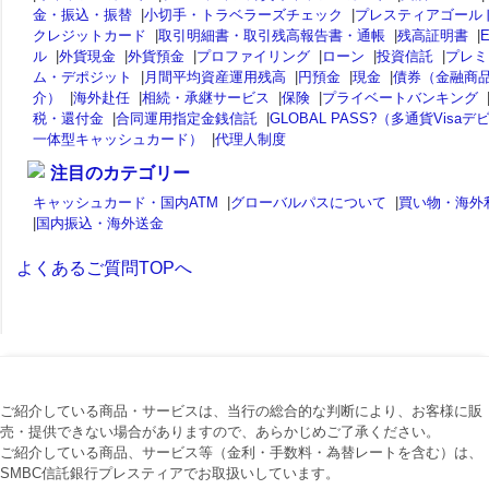
金・振込・振替
|
小切手・トラベラーズチェック
|
プレスティアゴール
クレジットカード
|
取引明細書・取引残高報告書・通帳
|
残高証明書
|
ル
|
外貨現金
|
外貨預金
|
プロファイリング
|
ローン
|
投資信託
|
プレミ
ム・デポジット
|
月間平均資産運用残高
|
円預金
|
現金
|
債券（金融商
介）
|
海外赴任
|
相続・承継サービス
|
保険
|
プライベートバンキング
税・還付金
|
合同運用指定金銭信託
|
GLOBAL PASS?（多通貨Visaデ
一体型キャッシュカード）
|
代理人制度
注目のカテゴリー
キャッシュカード・国内ATM
|
グローバルパスについて
|
買い物・海外
|
国内振込・海外送金
よくあるご質問TOPへ
ご紹介している商品・サービスは、当行の総合的な判断により、お客様に販
売・提供できない場合がありますので、あらかじめご了承ください。
ご紹介している商品、サービス等（金利・手数料・為替レートを含む）は、
SMBC信託銀行プレスティアでお取扱いしています。