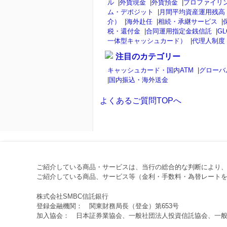
ル
|
外貨現金
|
外貨預金
|
プロファイリ
ム・デポジット
|
月間平均資産運用残高
介）
|
海外赴任
|
相続・承継サービス
|
税・還付金
|
合同運用指定金銭信託
|
GL
一体型キャッシュカード）
|
代理人制度
注目のカテゴリー
キャッシュカード・国内ATM
|
グローバ
|
国内振込・海外送金
よくあるご質問TOPへ
ご紹介している商品・サービスは、当行の総合的な判断により
ご紹介している商品、サービス等（金利・手数料・為替レートを
株式会社SMBC信託銀行
登録金融機関： 関東財務局長（登金）第653号
加入協会： 日本証券業協会、一般社団法人投資信託協会、一