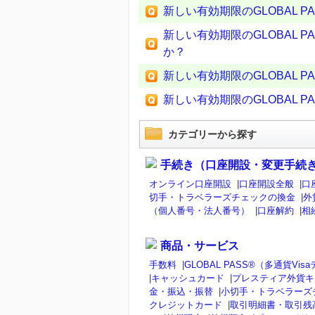
新しい有効期限のGLOBAL 
新しい有効期限のGLOBAL 
か？
新しい有効期限のGLOBAL 
新しい有効期限のGLOBAL
カテゴリーから探す
手続き（口座開設・変更手続
オンライン口座開設
|
口座開設全般
|
口
切手・トラベラーズチェックの換金
|
外
（個人番号・法人番号）
|
口座解約
|
相
商品・サービス
手数料
|
GLOBAL PASS®（多通貨V
|
キャッシュカード
|
プレスティア外貨キ
金・振込・振替
|
小切手・トラベラーズ
クレジットカード
|
取引明細書・取引残