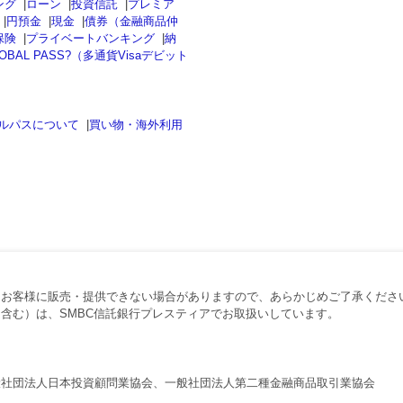
ング
|
ローン
|
投資信託
|
プレミア
|
円預金
|
現金
|
債券（金融商品仲
保険
|
プライベートバンキング
|
納
OBAL PASS?（多通貨Visaデビット
ルパスについて
|
買い物・海外利用
、お客様に販売・提供できない場合がありますので、あらかじめご了承くださ
含む）は、SMBC信託銀行プレスティアでお取扱いしています。
般社団法人日本投資顧問業協会、一般社団法人第二種金融商品取引業協会