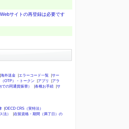
会員Webサイトの再登録は必要です
？
|
海外送金
|
エラーコード一覧
|
サー
（OTP）・トークン
|
アプリ
|
アラ
内での同通貨振替）
|
各種お手続
|
サ
律
|
OECD CRS（実特法）
ンス法）
|
在留資格・期間（満了日）の