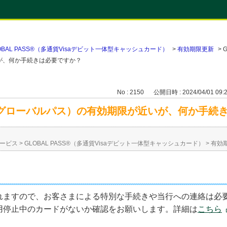
OBAL PASS®（多通貨Visaデビット一体型キャッシュカード）
>
有効期限更新
>
G
いが、何か手続きは必要ですか？
No : 2150
公開日時 : 2024/04/01 09:
S®（グローバルパス）の有効期限が近いが、何か手続
ービス
>
GLOBAL PASS®（多通貨Visaデビット一体型キャッシュカード）
>
有効
れますので、お客さまによる特別な手続きや当行への連絡は必
用停止中のカードがないか確認をお願いします。詳細は
こちら