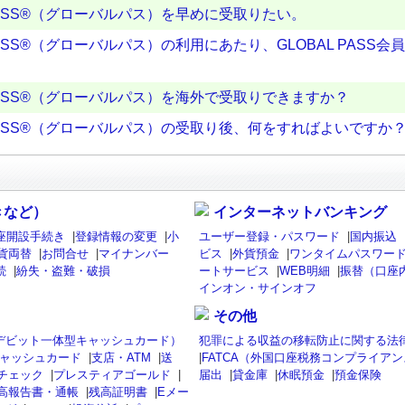
PASS®（グローバルパス）を早めに受取りたい。
PASS®（グローバルパス）の利用にあたり、GLOBAL PASS
PASS®（グローバルパス）を海外で受取りできますか？
 PASS®（グローバルパス）の受取り後、何をすればよいですか
きなど）
インターネットバンキング
座開設手続き
|
登録情報の変更
|
小
ユーザー登録・パスワード
|
国内振込
貨両替
|
お問合せ
|
マイナンバー
ビス
|
外貨預金
|
ワンタイムパスワード
続
|
紛失・盗難・破損
ートサービス
|
WEB明細
|
振替（口座
インオン・サインオフ
その他
isaデビット一体型キャッシュカード）
犯罪による収益の移転防止に関する法
ャッシュカード
|
支店・ATM
|
送
|
FATCA（外国口座税務コンプライア
チェック
|
プレスティアゴールド
|
届出
|
貸金庫
|
休眠預金
|
預金保険
高報告書・通帳
|
残高証明書
|
Eメー