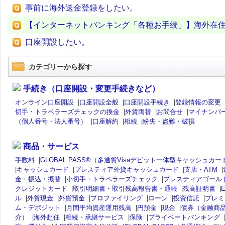
事前に海外送金登録をしたい。
【インターネットバンキング「各種お手続」】海外在
口座開設したい。
カテゴリーから探す
手続き（口座開設・変更手続きなど）
オンライン口座開設
|
口座開設全般
|
口座開設手続き
|
登録情報の変更
切手・トラベラーズチェックの換金
|
外貨両替
|
お問合せ
|
マイナンバ
（個人番号・法人番号）
|
口座解約
|
相続
|
紛失・盗難・破損
商品・サービス
手数料
|
GLOBAL PASS®（多通貨Visaデビット一体型キャッシュカー
|
キャッシュカード
|
プレスティア外貨キャッシュカード
|
支店・ATM
|
金・振込・振替
|
小切手・トラベラーズチェック
|
プレスティアゴール
クレジットカード
|
取引明細書・取引残高報告書・通帳
|
残高証明書
|
ル
|
外貨現金
|
外貨預金
|
プロファイリング
|
ローン
|
投資信託
|
プレミ
ム・デポジット
|
月間平均資産運用残高
|
円預金
|
現金
|
債券（金融商
介）
|
海外赴任
|
相続・承継サービス
|
保険
|
プライベートバンキング