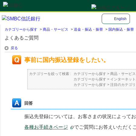
English
カテゴリーから探す
>
商品・サービス
>
送金・振込・振替
>
国内振込・振替
よくあるご質問
戻る
事前に国内振込登録をしたい。
カテゴリーを絞って検索 :
カテゴリーから探す
>
商品・サービス
カテゴリーから探す
>
インターネット
カテゴリーから探す
>
注目のカテゴリ
回答
振込先登録については、お客さまの状況によってお
各種お手続きページ
でご質問にお答えいただく