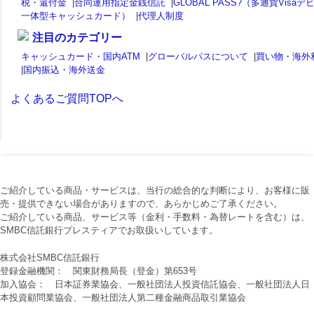
税・還付金
|
合同運用指定金銭信託
|
GLOBAL PASS?（多通貨Visaデ
一体型キャッシュカード）
|
代理人制度
注目のカテゴリー
キャッシュカード・国内ATM
|
グローバルパスについて
|
買い物・海外
|
国内振込・海外送金
よくあるご質問TOPへ
ご紹介している商品・サービスは、当行の総合的な判断により、お客様に販
売・提供できない場合がありますので、あらかじめご了承ください。
ご紹介している商品、サービス等（金利・手数料・為替レートを含む）は、
SMBC信託銀行プレスティアでお取扱いしています。
株式会社SMBC信託銀行
登録金融機関： 関東財務局長（登金）第653号
加入協会： 日本証券業協会、一般社団法人投資信託協会、一般社団法人日
本投資顧問業協会、一般社団法人第二種金融商品取引業協会