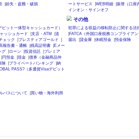
続
|
紛失・盗難・破損
ートサービス
|
WEB明細
|
振替（口座
インオン・サインオフ
その他
isaデビット一体型キャッシュカード）
犯罪による収益の移転防止に関する法
ャッシュカード
|
支店・ATM
|
送
|
FATCA（外国口座税務コンプライア
チェック
|
プレスティアゴールド
|
届出
|
貸金庫
|
休眠預金
|
預金保険
高報告書・通帳
|
残高証明書
|
Eメー
ング
|
ローン
|
投資信託
|
プレミア
|
円預金
|
現金
|
債券（金融商品仲
保険
|
プライベートバンキング
|
納
OBAL PASS?（多通貨Visaデビット
ルパスについて
|
買い物・海外利用