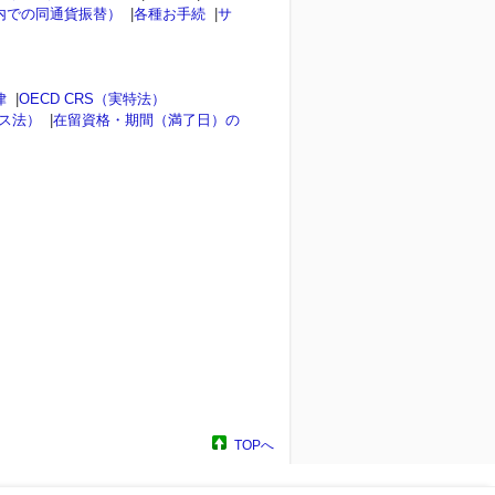
内での同通貨振替）
|
各種お手続
|
サ
律
|
OECD CRS（実特法）
ンス法）
|
在留資格・期間（満了日）の
TOPへ