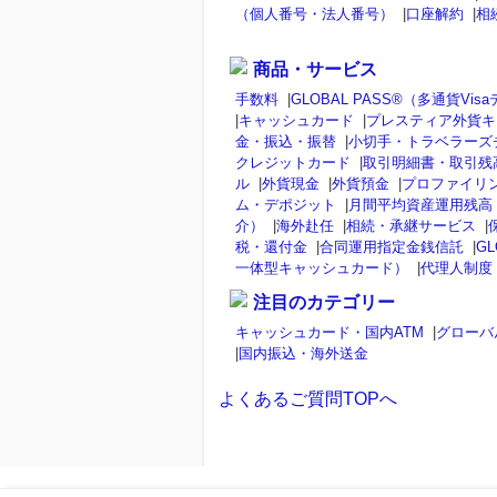
（個人番号・法人番号）
|
口座解約
|
相
商品・サービス
手数料
|
GLOBAL PASS®（多通貨V
|
キャッシュカード
|
プレスティア外貨キ
金・振込・振替
|
小切手・トラベラーズ
クレジットカード
|
取引明細書・取引残
ル
|
外貨現金
|
外貨預金
|
プロファイリ
ム・デポジット
|
月間平均資産運用残高
介）
|
海外赴任
|
相続・承継サービス
|
税・還付金
|
合同運用指定金銭信託
|
GL
一体型キャッシュカード）
|
代理人制度
注目のカテゴリー
キャッシュカード・国内ATM
|
グローバ
|
国内振込・海外送金
よくあるご質問TOPへ