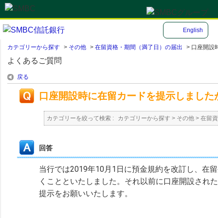
English
カテゴリーから探す
>
その他
>
在留資格・期間（満了日）の届出
>
口座開設時
よくあるご質問
戻る
口座開設時に在留カードを提示しました
カテゴリーを絞って検索 :
カテゴリーから探す
>
その他
>
在留資
回答
当行では2019年10月1日に預金規約を改訂し、
くことといたしました。それ以前に口座開設された
提示をお願いいたします。