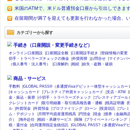
米国のATMで、米ドル普通預金口座から引出しできま
在留期間が満了を迎えても更新を行わなかった場合、
カテゴリーから探す
手続き（口座開設・変更手続きなど）
オンライン口座開設
|
口座開設全般
|
口座開設手続き
|
登録情報の変更
切手・トラベラーズチェックの換金
|
外貨両替
|
お問合せ
|
マイナンバ
（個人番号・法人番号）
|
口座解約
|
相続
|
紛失・盗難・破損
商品・サービス
手数料
|
GLOBAL PASS®（多通貨Visaデビット一体型キャッシュカー
|
キャッシュカード
|
プレスティア外貨キャッシュカード
|
支店・ATM
|
金・振込・振替
|
小切手・トラベラーズチェック
|
プレスティアゴール
クレジットカード
|
取引明細書・取引残高報告書・通帳
|
残高証明書
|
ル
|
外貨現金
|
外貨預金
|
プロファイリング
|
ローン
|
投資信託
|
プレミ
ム・デポジット
|
月間平均資産運用残高
|
円預金
|
現金
|
債券（金融商
介）
|
海外赴任
|
相続・承継サービス
|
保険
|
プライベートバンキング
税・還付金
|
合同運用指定金銭信託
|
GLOBAL PASS?（多通貨Visaデ