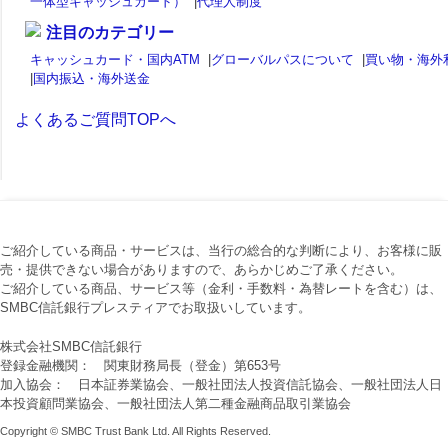
一体型キャッシュカード）
|
代理人制度
注目のカテゴリー
キャッシュカード・国内ATM
|
グローバルパスについて
|
買い物・海外
|
国内振込・海外送金
よくあるご質問TOPへ
ご紹介している商品・サービスは、当行の総合的な判断により、お客様に販
売・提供できない場合がありますので、あらかじめご了承ください。
ご紹介している商品、サービス等（金利・手数料・為替レートを含む）は、
SMBC信託銀行プレスティアでお取扱いしています。
株式会社SMBC信託銀行
登録金融機関： 関東財務局長（登金）第653号
加入協会： 日本証券業協会、一般社団法人投資信託協会、一般社団法人日
本投資顧問業協会、一般社団法人第二種金融商品取引業協会
Copyright © SMBC Trust Bank Ltd. All Rights Reserved.