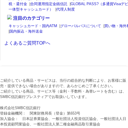
税・還付金
|
合同運用指定金銭信託
|
GLOBAL PASS?（多通貨Visaデ
一体型キャッシュカード）
|
代理人制度
注目のカテゴリー
キャッシュカード・国内ATM
|
グローバルパスについて
|
買い物・海外
|
国内振込・海外送金
よくあるご質問TOPへ
ご紹介している商品・サービスは、当行の総合的な判断により、お客様に販
売・提供できない場合がありますので、あらかじめご了承ください。
ご紹介している商品、サービス等（金利・手数料・為替レートを含む）は、
SMBC信託銀行プレスティアでお取扱いしています。
株式会社SMBC信託銀行
登録金融機関： 関東財務局長（登金）第653号
加入協会： 日本証券業協会、一般社団法人投資信託協会、一般社団法人日
本投資顧問業協会、一般社団法人第二種金融商品取引業協会