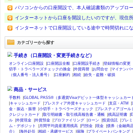
パソコンからの口座開設で、本人確認書類のアップロ
インターネットから口座を開設したいのですが、現住
インターネットで口座開設している途中で時間切れに
カテゴリーから探す
手続き（口座開設・変更手続きなど）
オンライン口座開設
|
口座開設全般
|
口座開設手続き
|
登録情報の変更
切手・トラベラーズチェックの換金
|
外貨両替
|
お問合せ
|
マイナンバ
（個人番号・法人番号）
|
口座解約
|
相続
|
紛失・盗難・破損
商品・サービス
手数料
|
GLOBAL PASS®（多通貨Visaデビット一体型キャッシュカー
|
キャッシュカード
|
プレスティア外貨キャッシュカード
|
支店・ATM
|
金・振込・振替
|
小切手・トラベラーズチェック
|
プレスティアゴール
クレジットカード
|
取引明細書・取引残高報告書・通帳
|
残高証明書
|
ル
|
外貨現金
|
外貨預金
|
プロファイリング
|
ローン
|
投資信託
|
プレミ
ム・デポジット
|
月間平均資産運用残高
|
円預金
|
現金
|
債券（金融商
介）
|
海外赴任
|
相続・承継サービス
|
保険
|
プライベートバンキング