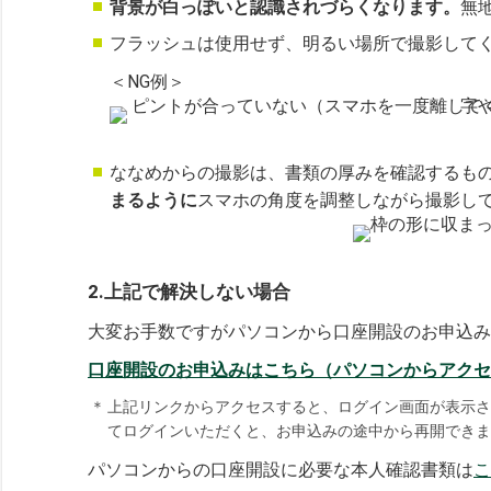
背景が白っぽいと認識されづらくなります。
無
フラッシュは使用せず、明るい場所で撮影して
＜NG例＞
ななめからの撮影は、書類の厚みを確認するも
まるように
スマホの角度を調整しながら撮影し
2.上記で解決しない場合
大変お手数ですがパソコンから口座開設のお申込み
口座開設のお申込みはこちら（パソコンからアクセ
＊
上記リンクからアクセスすると、ログイン画面が表示さ
てログインいただくと、お申込みの途中から再開できま
パソコンからの口座開設に必要な本人確認書類は
こ