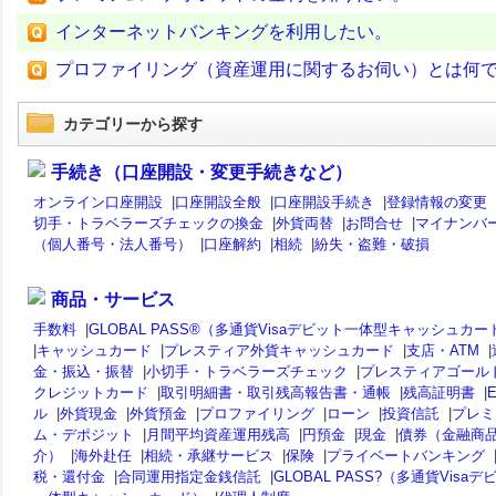
インターネットバンキングを利用したい。
プロファイリング（資産運用に関するお伺い）とは何
カテゴリーから探す
手続き（口座開設・変更手続きなど）
オンライン口座開設
|
口座開設全般
|
口座開設手続き
|
登録情報の変更
切手・トラベラーズチェックの換金
|
外貨両替
|
お問合せ
|
マイナンバ
（個人番号・法人番号）
|
口座解約
|
相続
|
紛失・盗難・破損
商品・サービス
手数料
|
GLOBAL PASS®（多通貨Visaデビット一体型キャッシュカー
|
キャッシュカード
|
プレスティア外貨キャッシュカード
|
支店・ATM
|
金・振込・振替
|
小切手・トラベラーズチェック
|
プレスティアゴール
クレジットカード
|
取引明細書・取引残高報告書・通帳
|
残高証明書
|
ル
|
外貨現金
|
外貨預金
|
プロファイリング
|
ローン
|
投資信託
|
プレミ
ム・デポジット
|
月間平均資産運用残高
|
円預金
|
現金
|
債券（金融商
介）
|
海外赴任
|
相続・承継サービス
|
保険
|
プライベートバンキング
税・還付金
|
合同運用指定金銭信託
|
GLOBAL PASS?（多通貨Visaデ