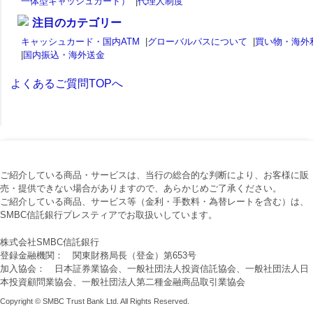
一体型キャッシュカード）
|
代理人制度
注目のカテゴリー
キャッシュカード・国内ATM
|
グローバルパスについて
|
買い物・海外
|
国内振込・海外送金
よくあるご質問TOPへ
ご紹介している商品・サービスは、当行の総合的な判断により、お客様に販
売・提供できない場合がありますので、あらかじめご了承ください。
ご紹介している商品、サービス等（金利・手数料・為替レートを含む）は、
SMBC信託銀行プレスティアでお取扱いしています。
株式会社SMBC信託銀行
登録金融機関： 関東財務局長（登金）第653号
加入協会： 日本証券業協会、一般社団法人投資信託協会、一般社団法人日
本投資顧問業協会、一般社団法人第二種金融商品取引業協会
Copyright © SMBC Trust Bank Ltd. All Rights Reserved.