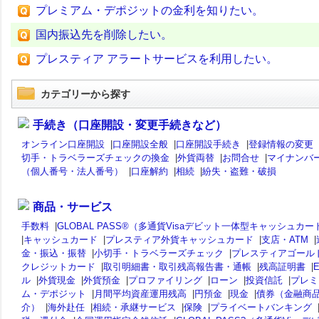
プレミアム・デポジットの金利を知りたい。
国内振込先を削除したい。
プレスティア アラートサービスを利用したい。
カテゴリーから探す
手続き（口座開設・変更手続きなど）
オンライン口座開設
|
口座開設全般
|
口座開設手続き
|
登録情報の変更
切手・トラベラーズチェックの換金
|
外貨両替
|
お問合せ
|
マイナンバ
（個人番号・法人番号）
|
口座解約
|
相続
|
紛失・盗難・破損
商品・サービス
手数料
|
GLOBAL PASS®（多通貨Visaデビット一体型キャッシュカー
|
キャッシュカード
|
プレスティア外貨キャッシュカード
|
支店・ATM
|
金・振込・振替
|
小切手・トラベラーズチェック
|
プレスティアゴール
クレジットカード
|
取引明細書・取引残高報告書・通帳
|
残高証明書
|
ル
|
外貨現金
|
外貨預金
|
プロファイリング
|
ローン
|
投資信託
|
プレミ
ム・デポジット
|
月間平均資産運用残高
|
円預金
|
現金
|
債券（金融商
介）
|
海外赴任
|
相続・承継サービス
|
保険
|
プライベートバンキング