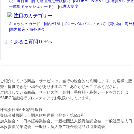
税・還付金
|
合同運用指定金銭信託
|
GLOBAL PASS?（多通貨Visaデ
一体型キャッシュカード）
|
代理人制度
注目のカテゴリー
キャッシュカード・国内ATM
|
グローバルパスについて
|
買い物・海外
|
国内振込・海外送金
よくあるご質問TOPへ
ご紹介している商品・サービスは、当行の総合的な判断により、お客様に販
売・提供できない場合がありますので、あらかじめご了承ください。
ご紹介している商品、サービス等（金利・手数料・為替レートを含む）は、
SMBC信託銀行プレスティアでお取扱いしています。
株式会社SMBC信託銀行
登録金融機関： 関東財務局長（登金）第653号
加入協会： 日本証券業協会、一般社団法人投資信託協会、一般社団法人日
本投資顧問業協会、一般社団法人第二種金融商品取引業協会