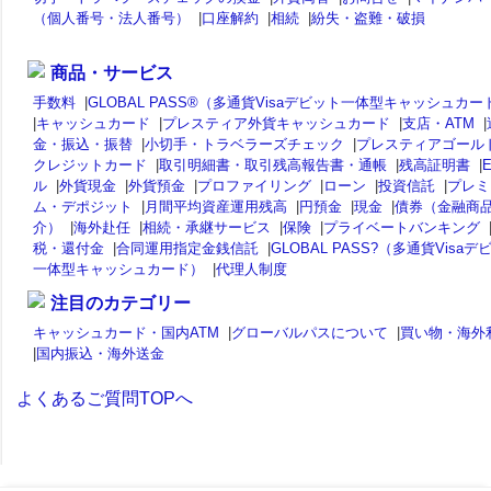
（個人番号・法人番号）
|
口座解約
|
相続
|
紛失・盗難・破損
商品・サービス
手数料
|
GLOBAL PASS®（多通貨Visaデビット一体型キャッシュカー
|
キャッシュカード
|
プレスティア外貨キャッシュカード
|
支店・ATM
|
金・振込・振替
|
小切手・トラベラーズチェック
|
プレスティアゴール
クレジットカード
|
取引明細書・取引残高報告書・通帳
|
残高証明書
|
ル
|
外貨現金
|
外貨預金
|
プロファイリング
|
ローン
|
投資信託
|
プレミ
ム・デポジット
|
月間平均資産運用残高
|
円預金
|
現金
|
債券（金融商
介）
|
海外赴任
|
相続・承継サービス
|
保険
|
プライベートバンキング
税・還付金
|
合同運用指定金銭信託
|
GLOBAL PASS?（多通貨Visaデ
一体型キャッシュカード）
|
代理人制度
注目のカテゴリー
キャッシュカード・国内ATM
|
グローバルパスについて
|
買い物・海外
|
国内振込・海外送金
よくあるご質問TOPへ