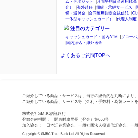
ム・デポジット
|
月間平均資産運用残高
介）
|
海外赴任
|
相続・承継サービス
|
税・還付金
|
合同運用指定金銭信託
|
GL
一体型キャッシュカード）
|
代理人制度
注目のカテゴリー
キャッシュカード・国内ATM
|
グローバ
|
国内振込・海外送金
よくあるご質問TOPへ
ご紹介している商品・サービスは、当行の総合的な判断により
ご紹介している商品、サービス等（金利・手数料・為替レートを
株式会社SMBC信託銀行
登録金融機関： 関東財務局長（登金）第653号
加入協会： 日本証券業協会、一般社団法人投資信託協会、一
Copyright © SMBC Trust Bank Ltd. All Rights Reserved.