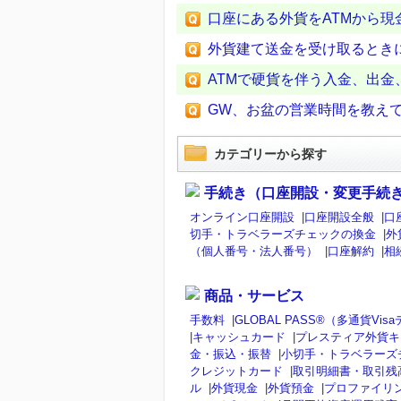
口座にある外貨をATMから現
外貨建て送金を受け取るとき
ATMで硬貨を伴う入金、出金
GW、お盆の営業時間を教え
カテゴリーから探す
手続き（口座開設・変更手続
オンライン口座開設
|
口座開設全般
|
口
切手・トラベラーズチェックの換金
|
外
（個人番号・法人番号）
|
口座解約
|
相
商品・サービス
手数料
|
GLOBAL PASS®（多通貨V
|
キャッシュカード
|
プレスティア外貨キ
金・振込・振替
|
小切手・トラベラーズ
クレジットカード
|
取引明細書・取引残
ル
|
外貨現金
|
外貨預金
|
プロファイリ