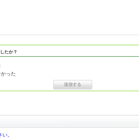
したか？
た
なかった
さい。