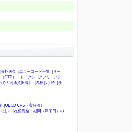
|
海外送金
|
エラーコード一覧
|
サー
（OTP）・トークン
|
アプリ
|
アラ
内での同通貨振替）
|
各種お手続
|
サ
律
|
OECD CRS（実特法）
ンス法）
|
在留資格・期間（満了日）の