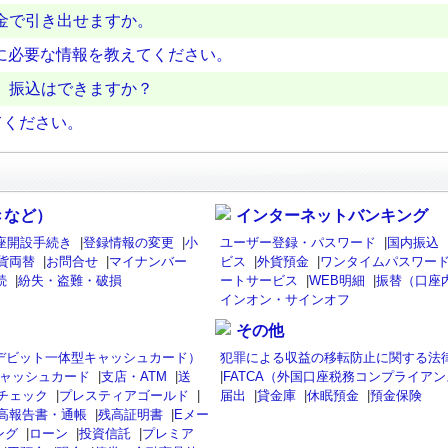
金で引き出せますか。
に必要な情報を教えてください。
、振込はできますか？
てください。
きなど）
インターネットバンキング
座開設手続き
|
登録情報の変更
|
小
ユーザー登録・パスワード
|
国内振込
貨両替
|
お問合せ
|
マイナンバー
ビス
|
外貨預金
|
ワンタイムパスワード
続
|
紛失・盗難・破損
ートサービス
|
WEB明細
|
振替（口座
インオン・サインオフ
その他
isaデビット一体型キャッシュカード）
犯罪による収益の移転防止に関する法
ャッシュカード
|
支店・ATM
|
送
|
FATCA（外国口座税務コンプライア
チェック
|
プレスティアゴールド
|
届出
|
貸金庫
|
休眠預金
|
預金保険
高報告書・通帳
|
残高証明書
|
Eメー
ング
|
ローン
|
投資信託
|
プレミア