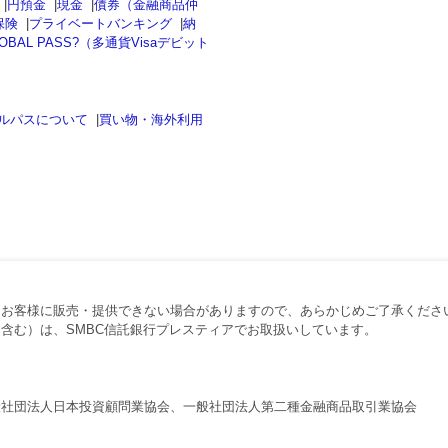
|
円預金
|
現金
|
債券（金融商品仲
保険
|
プライベートバンキング
|
納
OBAL PASS?（多通貨Visaデビット
ルパスについて
|
買い物・海外利用
、お客様に販売・提供できない場合がありますので、あらかじめご了承くださ
含む）は、SMBC信託銀行プレスティアでお取扱いしています。
般社団法人日本投資顧問業協会、一般社団法人第二種金融商品取引業協会