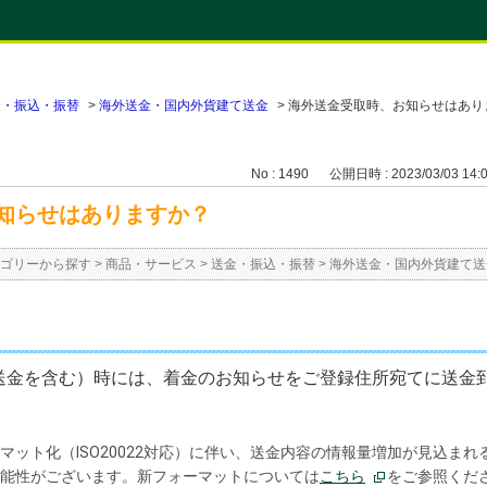
金・振込・振替
>
海外送金・国内外貨建て送金
>
海外送金受取時、お知らせはあり
No : 1490
公開日時 : 2023/03/03 14:
知らせはありますか？
ゴリーから探す
>
商品・サービス
>
送金・振込・振替
>
海外送金・国内外貨建て送
送金を含む）時には、着金のお知らせをご登録住所宛てに送金
マット化（ISO20022対応）に伴い、送金内容の情報量増加が見込ま
能性がございます。新フォーマットについては
こちら
をご参照くだ