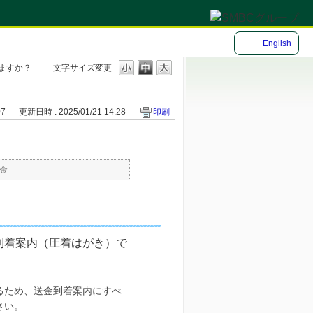
English
ますか？
文字サイズ変更
07
更新日時 : 2025/01/21 14:28
印刷
金
到着案内（圧着はがき）で
れるため、送金到着案内にすべ
さい。