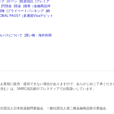
ング
|
ローン
|
投資信託
|
プレミア
|
円預金
|
現金
|
債券（金融商品仲
保険
|
プライベートバンキング
|
納
OBAL PASS?（多通貨Visaデビット
ルパスについて
|
買い物・海外利用
、お客様に販売・提供できない場合がありますので、あらかじめご了承くださ
含む）は、SMBC信託銀行プレスティアでお取扱いしています。
般社団法人日本投資顧問業協会、一般社団法人第二種金融商品取引業協会