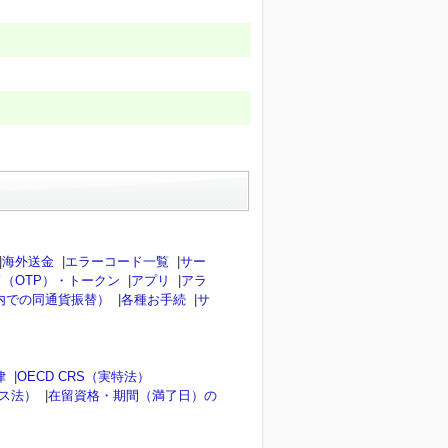
|
海外送金
|
エラーコード一覧
|
サー
（OTP）・トークン
|
アプリ
|
アラ
内での同通貨振替）
|
各種お手続
|
サ
律
|
OECD CRS（実特法）
ンス法）
|
在留資格・期間（満了日）の