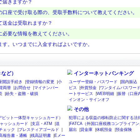
で届きますか？
の口座で受け取る際の、受取手数料について教えてください。
て送金は受取れますか？
に必要な情報を教えてください。
ます。いつまでに入金すればよいですか。
きなど）
インターネットバンキング
座開設手続き
|
登録情報の変更
|
小
ユーザー登録・パスワード
|
国内振込
貨両替
|
お問合せ
|
マイナンバー
ビス
|
外貨預金
|
ワンタイムパスワード
続
|
紛失・盗難・破損
ートサービス
|
WEB明細
|
振替（口座
インオン・サインオフ
その他
isaデビット一体型キャッシュカード）
犯罪による収益の移転防止に関する法
ャッシュカード
|
支店・ATM
|
送
|
FATCA（外国口座税務コンプライア
チェック
|
プレスティアゴールド
|
届出
|
貸金庫
|
休眠預金
|
預金保険
高報告書・通帳
|
残高証明書
|
Eメー