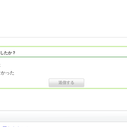
したか？
た
なかった