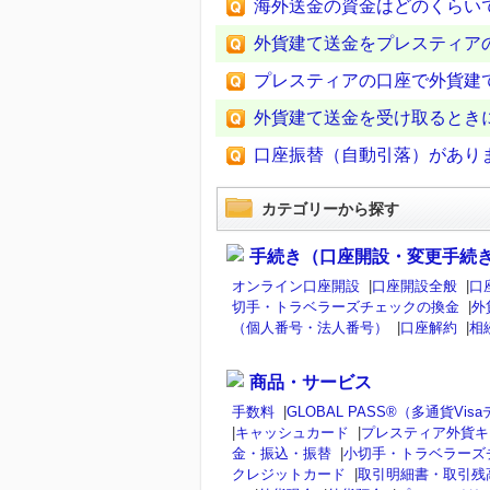
海外送金の資金はどのくらい
外貨建て送金をプレスティア
プレスティアの口座で外貨建
外貨建て送金を受け取るとき
口座振替（自動引落）があり
カテゴリーから探す
手続き（口座開設・変更手続
オンライン口座開設
|
口座開設全般
|
口
切手・トラベラーズチェックの換金
|
外
（個人番号・法人番号）
|
口座解約
|
相
商品・サービス
手数料
|
GLOBAL PASS®（多通貨V
|
キャッシュカード
|
プレスティア外貨キ
金・振込・振替
|
小切手・トラベラーズ
クレジットカード
|
取引明細書・取引残