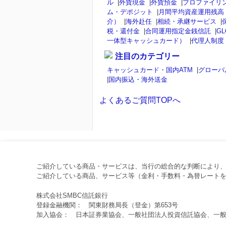
ル
|
外貨現金
|
外貨預金
|
プロファイリ
ム・デポジット
|
月間平均資産運用残高
介）
|
海外赴任
|
相続・承継サービス
|
税・還付金
|
合同運用指定金銭信託
|
GL
一体型キャッシュカード）
|
代理人制度
注目のカテゴリー
キャッシュカード・国内ATM
|
グローバ
|
国内振込・海外送金
よくあるご質問TOPへ
ご紹介している商品・サービスは、当行の総合的な判断により
ご紹介している商品、サービス等（金利・手数料・為替レートを
株式会社SMBC信託銀行
登録金融機関： 関東財務局長（登金）第653号
加入協会： 日本証券業協会、一般社団法人投資信託協会、一