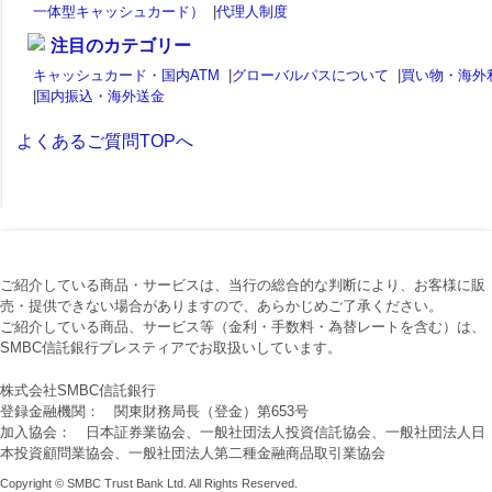
一体型キャッシュカード）
|
代理人制度
注目のカテゴリー
キャッシュカード・国内ATM
|
グローバルパスについて
|
買い物・海外
|
国内振込・海外送金
よくあるご質問TOPへ
ご紹介している商品・サービスは、当行の総合的な判断により、お客様に販
売・提供できない場合がありますので、あらかじめご了承ください。
ご紹介している商品、サービス等（金利・手数料・為替レートを含む）は、
SMBC信託銀行プレスティアでお取扱いしています。
株式会社SMBC信託銀行
登録金融機関： 関東財務局長（登金）第653号
加入協会： 日本証券業協会、一般社団法人投資信託協会、一般社団法人日
本投資顧問業協会、一般社団法人第二種金融商品取引業協会
Copyright © SMBC Trust Bank Ltd. All Rights Reserved.