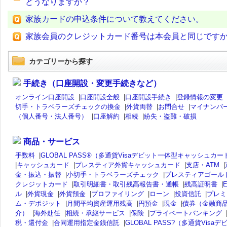
どうなりますか？
家族カードの申込条件について教えてください。
家族会員のクレジットカード番号は本会員と同じです
カテゴリーから探す
手続き（口座開設・変更手続きなど）
オンライン口座開設
|
口座開設全般
|
口座開設手続き
|
登録情報の変更
切手・トラベラーズチェックの換金
|
外貨両替
|
お問合せ
|
マイナンバ
（個人番号・法人番号）
|
口座解約
|
相続
|
紛失・盗難・破損
商品・サービス
手数料
|
GLOBAL PASS®（多通貨Visaデビット一体型キャッシュカー
|
キャッシュカード
|
プレスティア外貨キャッシュカード
|
支店・ATM
|
金・振込・振替
|
小切手・トラベラーズチェック
|
プレスティアゴール
クレジットカード
|
取引明細書・取引残高報告書・通帳
|
残高証明書
|
ル
|
外貨現金
|
外貨預金
|
プロファイリング
|
ローン
|
投資信託
|
プレミ
ム・デポジット
|
月間平均資産運用残高
|
円預金
|
現金
|
債券（金融商
介）
|
海外赴任
|
相続・承継サービス
|
保険
|
プライベートバンキング
税・還付金
|
合同運用指定金銭信託
|
GLOBAL PASS?（多通貨Visaデ