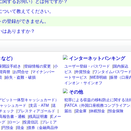
に関するお伺い）とは何ですか？
について教えてください。
サイトの登録ができません。
いはありますか？
きなど）
インターネットバンキング
座開設手続き
|
登録情報の変更
|
小
ユーザー登録・パスワード
|
国内振込
貨両替
|
お問合せ
|
マイナンバー
ビス
|
外貨預金
|
ワンタイムパスワード
続
|
紛失・盗難・破損
ートサービス
|
WEB明細
|
振替（口座
インオン・サインオフ
その他
isaデビット一体型キャッシュカード）
犯罪による収益の移転防止に関する法
ャッシュカード
|
支店・ATM
|
送
|
FATCA（外国口座税務コンプライア
チェック
|
プレスティアゴールド
|
届出
|
貸金庫
|
休眠預金
|
預金保険
高報告書・通帳
|
残高証明書
|
Eメー
ング
|
ローン
|
投資信託
|
プレミア
|
円預金
|
現金
|
債券（金融商品仲