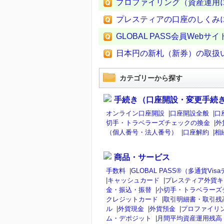
プロファイリング（資産運用
プレスティアの口座のしくみ
GLOBAL PASS会員Web
日本円の新札（新券）の取扱
カテゴリーから探す
手続き（口座開設・変更手続
オンライン口座開設
|
口座開設全般
|
口
切手・トラベラーズチェックの換金
|
外
（個人番号・法人番号）
|
口座解約
|
相
商品・サービス
手数料
|
GLOBAL PASS®（多通貨V
|
キャッシュカード
|
プレスティア外貨キ
金・振込・振替
|
小切手・トラベラーズ
クレジットカード
|
取引明細書・取引残
ル
|
外貨現金
|
外貨預金
|
プロファイリ
ム・デポジット
|
月間平均資産運用残高