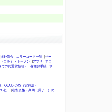
|
海外送金
|
エラーコード一覧
|
サー
（OTP）・トークン
|
アプリ
|
アラ
内での同通貨振替）
|
各種お手続
|
サ
律
|
OECD CRS（実特法）
ンス法）
|
在留資格・期間（満了日）の