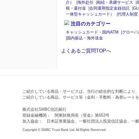
介）
|
海外赴任
|
相続・承継サービス
|
税・還付金
|
合同運用指定金銭信託
|
GL
一体型キャッシュカード）
|
代理人制度
注目のカテゴリー
キャッシュカード・国内ATM
|
グローバ
|
国内振込・海外送金
よくあるご質問TOPへ
ご紹介している商品・サービスは、当行の総合的な判断により
ご紹介している商品、サービス等（金利・手数料・為替レートを
株式会社SMBC信託銀行
登録金融機関： 関東財務局長（登金）第653号
加入協会： 日本証券業協会、一般社団法人投資信託協会、一
Copyright © SMBC Trust Bank Ltd. All Rights Reserved.