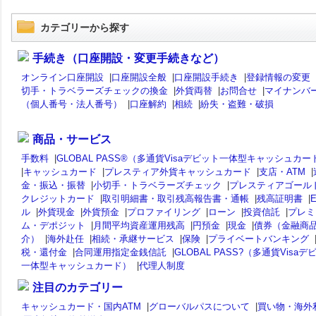
カテゴリーから探す
手続き（口座開設・変更手続きなど）
オンライン口座開設
|
口座開設全般
|
口座開設手続き
|
登録情報の変更
切手・トラベラーズチェックの換金
|
外貨両替
|
お問合せ
|
マイナンバ
（個人番号・法人番号）
|
口座解約
|
相続
|
紛失・盗難・破損
商品・サービス
手数料
|
GLOBAL PASS®（多通貨Visaデビット一体型キャッシュカー
|
キャッシュカード
|
プレスティア外貨キャッシュカード
|
支店・ATM
|
金・振込・振替
|
小切手・トラベラーズチェック
|
プレスティアゴール
クレジットカード
|
取引明細書・取引残高報告書・通帳
|
残高証明書
|
ル
|
外貨現金
|
外貨預金
|
プロファイリング
|
ローン
|
投資信託
|
プレミ
ム・デポジット
|
月間平均資産運用残高
|
円預金
|
現金
|
債券（金融商
介）
|
海外赴任
|
相続・承継サービス
|
保険
|
プライベートバンキング
税・還付金
|
合同運用指定金銭信託
|
GLOBAL PASS?（多通貨Visaデ
一体型キャッシュカード）
|
代理人制度
注目のカテゴリー
キャッシュカード・国内ATM
|
グローバルパスについて
|
買い物・海外