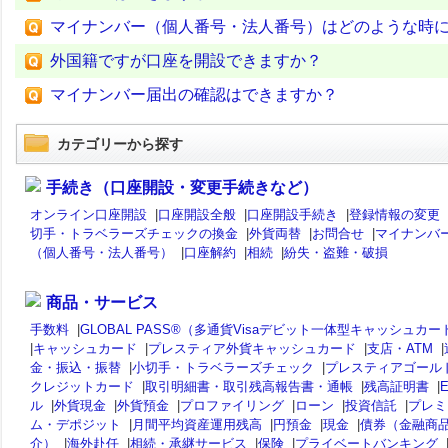
マイナンバー（個人番号・法人番号）はどのような時
外国籍ですが口座を開設できますか？
マイナンバー届出の確認はできますか？
カテゴリーから探す
手続き（口座開設・変更手続きなど）
オンライン口座開設
|
口座開設全般
|
口座開設手続き
|
登録情報の変更
切手・トラベラーズチェックの換金
|
外貨両替
|
お問合せ
|
マイナンバ
（個人番号・法人番号）
|
口座解約
|
相続
|
紛失・盗難・破損
商品・サービス
手数料
|
GLOBAL PASS®（多通貨Visaデビット一体型キャッシュカー
|
キャッシュカード
|
プレスティア外貨キャッシュカード
|
支店・ATM
|
金・振込・振替
|
小切手・トラベラーズチェック
|
プレスティアゴール
クレジットカード
|
取引明細書・取引残高報告書・通帳
|
残高証明書
|
ル
|
外貨現金
|
外貨預金
|
プロファイリング
|
ローン
|
投資信託
|
プレミ
ム・デポジット
|
月間平均資産運用残高
|
円預金
|
現金
|
債券（金融商
介）
|
海外赴任
|
相続・承継サービス
|
保険
|
プライベートバンキング