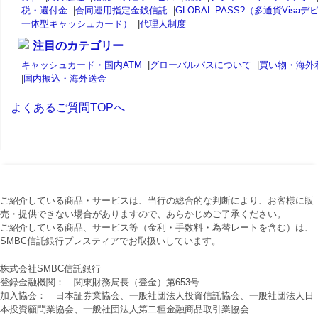
税・還付金
|
合同運用指定金銭信託
|
GLOBAL PASS?（多通貨Visaデ
一体型キャッシュカード）
|
代理人制度
注目のカテゴリー
キャッシュカード・国内ATM
|
グローバルパスについて
|
買い物・海外
|
国内振込・海外送金
よくあるご質問TOPへ
ご紹介している商品・サービスは、当行の総合的な判断により、お客様に販
売・提供できない場合がありますので、あらかじめご了承ください。
ご紹介している商品、サービス等（金利・手数料・為替レートを含む）は、
SMBC信託銀行プレスティアでお取扱いしています。
株式会社SMBC信託銀行
登録金融機関： 関東財務局長（登金）第653号
加入協会： 日本証券業協会、一般社団法人投資信託協会、一般社団法人日
本投資顧問業協会、一般社団法人第二種金融商品取引業協会