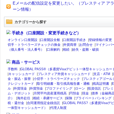
Eメールの配信設定を変更したい。（プレスティア ア
ーン情報）
カテゴリーから探す
手続き（口座開設・変更手続きなど）
オンライン口座開設
|
口座開設全般
|
口座開設手続き
|
登録情報の変更
切手・トラベラーズチェックの換金
|
外貨両替
|
お問合せ
|
マイナンバ
（個人番号・法人番号）
|
口座解約
|
相続
|
紛失・盗難・破損
商品・サービス
手数料
|
GLOBAL PASS®（多通貨Visaデビット一体型キャッシュカー
|
キャッシュカード
|
プレスティア外貨キャッシュカード
|
支店・ATM
|
金・振込・振替
|
小切手・トラベラーズチェック
|
プレスティアゴール
クレジットカード
|
取引明細書・取引残高報告書・通帳
|
残高証明書
|
ル
|
外貨現金
|
外貨預金
|
プロファイリング
|
ローン
|
投資信託
|
プレミ
ム・デポジット
|
月間平均資産運用残高
|
円預金
|
現金
|
債券（金融商
介）
|
海外赴任
|
相続・承継サービス
|
保険
|
プライベートバンキング
税・還付金
|
合同運用指定金銭信託
|
GLOBAL PASS?（多通貨Visaデ
一体型キャッシュカード）
|
代理人制度