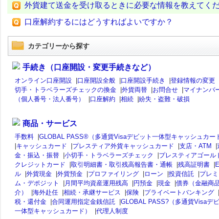
外貨建て送金を受け取るときに必要な情報を教えてく
口座解約するにはどうすればよいですか？
カテゴリーから探す
手続き（口座開設・変更手続きなど）
オンライン口座開設
|
口座開設全般
|
口座開設手続き
|
登録情報の変更
切手・トラベラーズチェックの換金
|
外貨両替
|
お問合せ
|
マイナンバ
（個人番号・法人番号）
|
口座解約
|
相続
|
紛失・盗難・破損
商品・サービス
手数料
|
GLOBAL PASS®（多通貨Visaデビット一体型キャッシュカー
|
キャッシュカード
|
プレスティア外貨キャッシュカード
|
支店・ATM
|
金・振込・振替
|
小切手・トラベラーズチェック
|
プレスティアゴール
クレジットカード
|
取引明細書・取引残高報告書・通帳
|
残高証明書
|
ル
|
外貨現金
|
外貨預金
|
プロファイリング
|
ローン
|
投資信託
|
プレミ
ム・デポジット
|
月間平均資産運用残高
|
円預金
|
現金
|
債券（金融商
介）
|
海外赴任
|
相続・承継サービス
|
保険
|
プライベートバンキング
税・還付金
|
合同運用指定金銭信託
|
GLOBAL PASS?（多通貨Visaデ
一体型キャッシュカード）
|
代理人制度