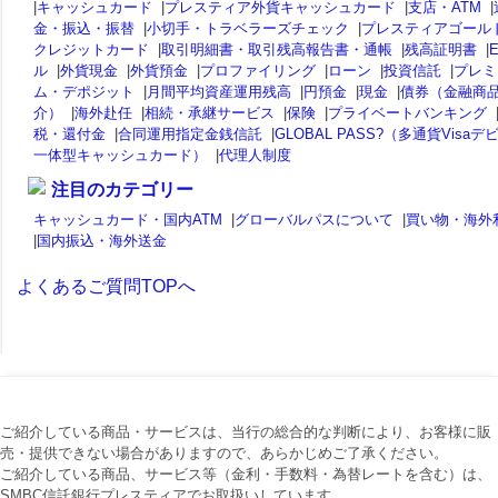
|
キャッシュカード
|
プレスティア外貨キャッシュカード
|
支店・ATM
|
金・振込・振替
|
小切手・トラベラーズチェック
|
プレスティアゴール
クレジットカード
|
取引明細書・取引残高報告書・通帳
|
残高証明書
|
ル
|
外貨現金
|
外貨預金
|
プロファイリング
|
ローン
|
投資信託
|
プレミ
ム・デポジット
|
月間平均資産運用残高
|
円預金
|
現金
|
債券（金融商
介）
|
海外赴任
|
相続・承継サービス
|
保険
|
プライベートバンキング
税・還付金
|
合同運用指定金銭信託
|
GLOBAL PASS?（多通貨Visaデ
一体型キャッシュカード）
|
代理人制度
注目のカテゴリー
キャッシュカード・国内ATM
|
グローバルパスについて
|
買い物・海外
|
国内振込・海外送金
よくあるご質問TOPへ
ご紹介している商品・サービスは、当行の総合的な判断により、お客様に販
売・提供できない場合がありますので、あらかじめご了承ください。
ご紹介している商品、サービス等（金利・手数料・為替レートを含む）は、
SMBC信託銀行プレスティアでお取扱いしています。