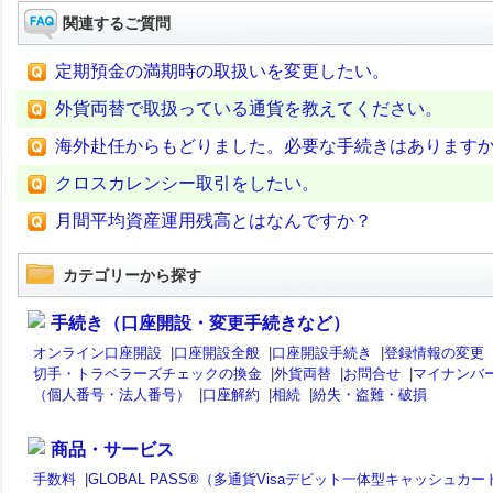
関連するご質問
定期預金の満期時の取扱いを変更したい。
外貨両替で取扱っている通貨を教えてください。
海外赴任からもどりました。必要な手続きはあります
クロスカレンシー取引をしたい。
月間平均資産運用残高とはなんですか？
カテゴリーから探す
手続き（口座開設・変更手続きなど）
オンライン口座開設
|
口座開設全般
|
口座開設手続き
|
登録情報の変更
切手・トラベラーズチェックの換金
|
外貨両替
|
お問合せ
|
マイナンバ
（個人番号・法人番号）
|
口座解約
|
相続
|
紛失・盗難・破損
商品・サービス
手数料
|
GLOBAL PASS®（多通貨Visaデビット一体型キャッシュカー