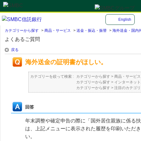
English
カテゴリーから探す
>
商品・サービス
>
送金・振込・振替
>
海外送金・国内
よくあるご質問
戻る
海外送金の証明書がほしい。
カテゴリーを絞って検索 :
カテゴリーから探す
>
商品・サービス
カテゴリーから探す
>
インターネット
カテゴリーから探す
>
注目のカテゴリ
回答
年末調整や確定申告の際に「国外居住親族に係る扶
は、上記メニューに表示された履歴を印刷いただき
い。