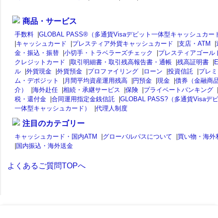
商品・サービス
手数料
|
GLOBAL PASS®（多通貨Visaデビット一体型キャッシュカー
|
キャッシュカード
|
プレスティア外貨キャッシュカード
|
支店・ATM
|
金・振込・振替
|
小切手・トラベラーズチェック
|
プレスティアゴール
クレジットカード
|
取引明細書・取引残高報告書・通帳
|
残高証明書
|
ル
|
外貨現金
|
外貨預金
|
プロファイリング
|
ローン
|
投資信託
|
プレミ
ム・デポジット
|
月間平均資産運用残高
|
円預金
|
現金
|
債券（金融商
介）
|
海外赴任
|
相続・承継サービス
|
保険
|
プライベートバンキング
税・還付金
|
合同運用指定金銭信託
|
GLOBAL PASS?（多通貨Visaデ
一体型キャッシュカード）
|
代理人制度
注目のカテゴリー
キャッシュカード・国内ATM
|
グローバルパスについて
|
買い物・海外
|
国内振込・海外送金
よくあるご質問TOPへ