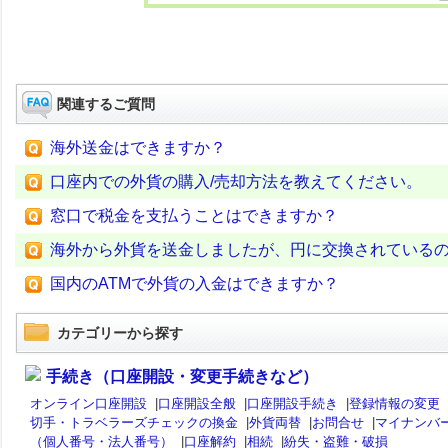
関連するご質問
海外送金はできますか？
口座内での外貨の購入/売却方法を教えてください。
窓口で税金を支払うことはできますか？
海外から外貨を送金しましたが、円に交換されている
国内のATMで外貨の入金はできますか？
カテゴリーから探す
手続き（口座開設・変更手続きなど）
オンライン口座開設
|
口座開設全般
|
口座開設手続き
|
登録情報の変更
切手・トラベラーズチェックの換金
|
外貨両替
|
お問合せ
|
マイナンバ
（個人番号・法人番号）
|
口座解約
|
相続
|
紛失・盗難・破損