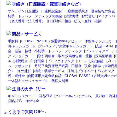
手続き（口座開設・変更手続きなど）
オンライン口座開設
|
口座開設全般
|
口座開設手続き
|
登録情報の変更
切手・トラベラーズチェックの換金
|
外貨両替
|
お問合せ
|
マイナンバ
（個人番号・法人番号）
|
口座解約
|
相続
|
紛失・盗難・破損
商品・サービス
手数料
|
GLOBAL PASS®（多通貨Visaデビット一体型キャッシュカー
|
キャッシュカード
|
プレスティア外貨キャッシュカード
|
支店・ATM
|
金・振込・振替
|
小切手・トラベラーズチェック
|
プレスティアゴール
クレジットカード
|
取引明細書・取引残高報告書・通帳
|
残高証明書
|
ル
|
外貨現金
|
外貨預金
|
プロファイリング
|
ローン
|
投資信託
|
プレミ
ム・デポジット
|
月間平均資産運用残高
|
円預金
|
現金
|
債券（金融商
介）
|
海外赴任
|
相続・承継サービス
|
保険
|
プライベートバンキング
税・還付金
|
合同運用指定金銭信託
|
GLOBAL PASS?（多通貨Visaデ
一体型キャッシュカード）
|
代理人制度
注目のカテゴリー
キャッシュカード・国内ATM
|
グローバルパスについて
|
買い物・海外
|
国内振込・海外送金
よくあるご質問TOPへ