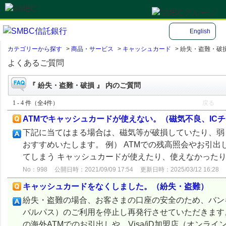
English
カテゴリーから探す
>
商品・サービス
>
キャッシュカード
>
紛失・盗難・破
よくあるご質問
『 紛失・盗難・破損 』 内のご質問
1 - 4 件（全4件）
戻る
ATMでキャッシュカードが使えない。（磁気不良、IC
下記に当てはまる場合は、磁気等が破損していたり、弱
おすすめいたします。 例） ATMでの残高照会やお引
てしまう キャッシュカードが使えたり、使えなかったりす
No：998
公開日時：2021/09/09 17:54
更新日時：2025/03/12 16:28
キャッシュカードをなくしました。（紛失・盗難）
紛失・盗難の場合、お客さまの口座の安全のため、バンキン
バルパス）のご利用を停止し再発行させていただきます。今
の海外ATMでのお引出しや、Visa/iD加盟店（オンライン