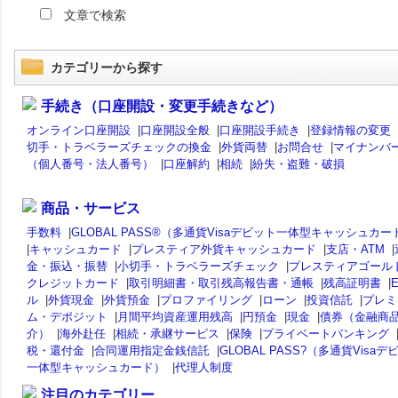
文章で検索
カテゴリーから探す
手続き（口座開設・変更手続きなど）
オンライン口座開設
|
口座開設全般
|
口座開設手続き
|
登録情報の変更
切手・トラベラーズチェックの換金
|
外貨両替
|
お問合せ
|
マイナンバ
（個人番号・法人番号）
|
口座解約
|
相続
|
紛失・盗難・破損
商品・サービス
手数料
|
GLOBAL PASS®（多通貨Visaデビット一体型キャッシュカー
|
キャッシュカード
|
プレスティア外貨キャッシュカード
|
支店・ATM
|
金・振込・振替
|
小切手・トラベラーズチェック
|
プレスティアゴール
クレジットカード
|
取引明細書・取引残高報告書・通帳
|
残高証明書
|
ル
|
外貨現金
|
外貨預金
|
プロファイリング
|
ローン
|
投資信託
|
プレミ
ム・デポジット
|
月間平均資産運用残高
|
円預金
|
現金
|
債券（金融商
介）
|
海外赴任
|
相続・承継サービス
|
保険
|
プライベートバンキング
税・還付金
|
合同運用指定金銭信託
|
GLOBAL PASS?（多通貨Visaデ
一体型キャッシュカード）
|
代理人制度
注目のカテゴリー