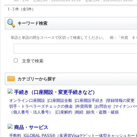
No：154
公開日時：2020/12/24 19:50
更新日時：2025/01/15 18:09
1 - 5 件（全5件）
キーワード検索
単語と単語の間をスペースで区切って検索してください。 例：「外貨 キ
文章で検索
カテゴリーから探す
手続き（口座開設・変更手続きなど）
オンライン口座開設
|
口座開設全般
|
口座開設手続き
|
登録情報の変更
切手・トラベラーズチェックの換金
|
外貨両替
|
お問合せ
|
マイナンバ
（個人番号・法人番号）
|
口座解約
|
相続
|
紛失・盗難・破損
商品・サービス
手数料
|
GLOBAL PASS®（多通貨Visaデビット一体型キャッシュカー