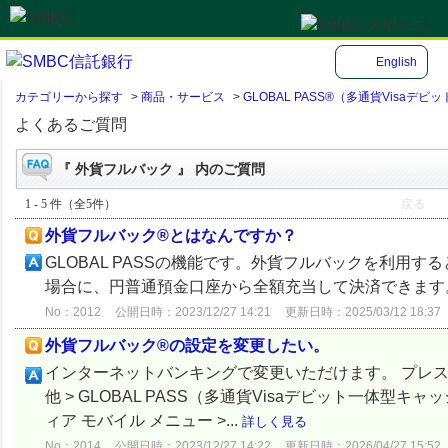
English
カテゴリーから探す
>
商品・サービス
>
GLOBAL PASS®（多通貨Visa
よくあるご質問
『 外貨フルバック 』 内のご質問
1 - 5 件（全5件）
戻る
外貨フルバック®とはなんですか？
GLOBAL PASSの機能です。外貨フルバックを利用
場合に、円普通預金口座から全額充当して決済できます
No：2012
公開日時：2023/12/27 14:21
更新日時：2025/03/12 18:37
外貨フルバック®の設定を変更したい。
インターネットバンキングで変更いただけます。 プレステ
他 > GLOBAL PASS（多通貨Visaデビット一体型
ィア モバイル メニュー >...
詳しく見る
No：2014
公開日時：2023/12/27 14:22
更新日時：2026/04/27 15:52