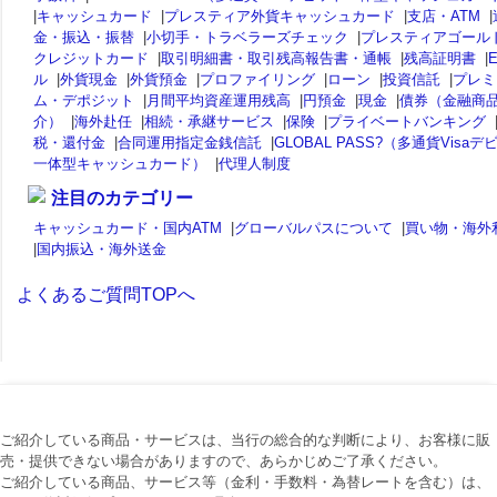
|
キャッシュカード
|
プレスティア外貨キャッシュカード
|
支店・ATM
|
金・振込・振替
|
小切手・トラベラーズチェック
|
プレスティアゴール
クレジットカード
|
取引明細書・取引残高報告書・通帳
|
残高証明書
|
ル
|
外貨現金
|
外貨預金
|
プロファイリング
|
ローン
|
投資信託
|
プレミ
ム・デポジット
|
月間平均資産運用残高
|
円預金
|
現金
|
債券（金融商
介）
|
海外赴任
|
相続・承継サービス
|
保険
|
プライベートバンキング
税・還付金
|
合同運用指定金銭信託
|
GLOBAL PASS?（多通貨Visaデ
一体型キャッシュカード）
|
代理人制度
注目のカテゴリー
キャッシュカード・国内ATM
|
グローバルパスについて
|
買い物・海外
|
国内振込・海外送金
よくあるご質問TOPへ
ご紹介している商品・サービスは、当行の総合的な判断により、お客様に販
売・提供できない場合がありますので、あらかじめご了承ください。
ご紹介している商品、サービス等（金利・手数料・為替レートを含む）は、