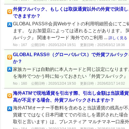
外貨フルバック、もしくは取扱通貨以外の外貨で決済し
できますか？
GLOBAL PASS®会員Webサイトの利用明細照会
ます。 なお加盟店によっては遅れることがあります。 関連
ルバック』 関連キーワード 海外でのご利用 ...
詳しく見る
No：167
公開日時：2020/12/24 19:51
更新日時：2025/03/12 18:36
GLOBAL PASS®（グローバルパス）で外貨フルバ
か？
家族カードは自動的に本人カードと同じ設定になります。 家
を海外でつかう時に知っておきたい『外貨フルバック
No：160
公開日時：2020/12/24 19:50
更新日時：2026/02/17 14:02
海外ATMで現地通貨を引出す際、引出し金額は当該通
高が不足する場合、外貨フルバックされますか？
海外ATMオーナー手数料を含めると当該通貨の残高が不
貨建てではなく日本円建てでの引出しを選択された場合
取引と言います）は、プレスティア マルチマネー口座外貨