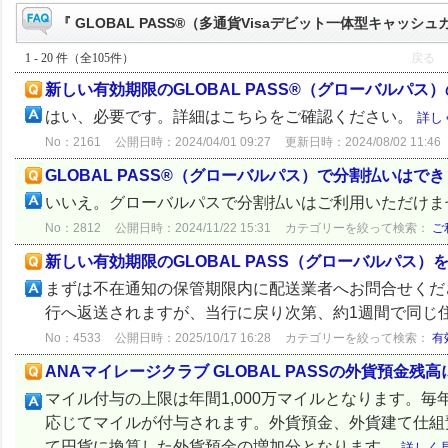
『 GLOBAL PASS®（多通貨Visaデビット一体型キャッシュ
1 - 20 件（全105件）
戻る
新しい有効期限のGLOBAL PASS®（グローバル
はい、必要です。詳細はこちらをご確認ください。
詳し
No：2161
公開日時：2024/04/01 09:27
更新日時：2024/08/02 11:46
GLOBAL PASS®（グローバルパス）で分割払いはで
いいえ。グローバルパスで分割払いはご利用いただけ
No：2812
公開日時：2024/11/22 15:31
カテゴリーを絞って検索：
ご
新しい有効期限のGLOBAL PASS（グローバルパス
まずは不在通知の保管期限内に配送業者へお問合せくだ
行へ返送されますが、当行に戻り次第、約1週間で同じ
No：4533
公開日時：2025/10/17 16:28
カテゴリーを絞って検索：
有
ANAマイレージクラブ GLOBAL PASSの外貨預金
マイル付与の上限は年間1,000万マイルとなります。
応じてマイルが付与されます。外貨預金、外貨建て仕組
て円貨に換算した外貨預金の増加分となります。
詳しく