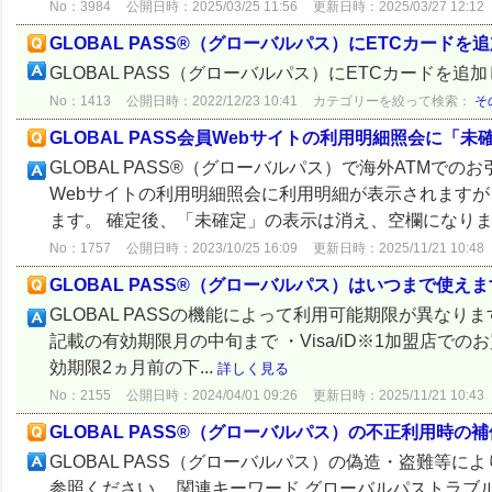
No：3984
公開日時：2025/03/25 11:56
更新日時：2025/03/27 12:12
GLOBAL PASS®（グローバルパス）にETCカード
GLOBAL PASS（グローバルパス）にETCカードを
No：1413
公開日時：2022/12/23 10:41
カテゴリーを絞って検索：
そ
GLOBAL PASS会員Webサイトの利用明細照会に
GLOBAL PASS®（グローバルパス）で海外ATMでのお引
Webサイトの利用明細照会に利用明細が表示されます
ます。 確定後、「未確定」の表示は消え、空欄になります。
No：1757
公開日時：2023/10/25 16:09
更新日時：2025/11/21 10:48
GLOBAL PASS®（グローバルパス）はいつまで使え
GLOBAL PASSの機能によって利用可能期限が異なります
記載の有効期限月の中旬まで ・Visa/iD※1加盟店で
効期限2ヵ月前の下...
詳しく見る
No：2155
公開日時：2024/04/01 09:26
更新日時：2025/11/21 10:43
GLOBAL PASS®（グローバルパス）の不正利用時の
GLOBAL PASS（グローバルパス）の偽造・盗難等
参照ください。 関連キーワード グローバルパストラブ