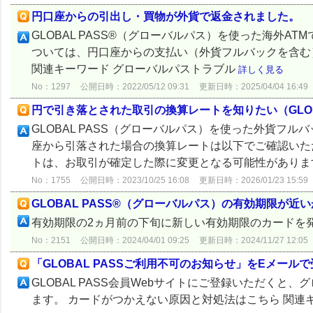
円口座からの引出し・買物が外貨で返金されました。
GLOBAL PASS®（グローバルパス）を使った海外
ついては、円口座からの支払い（外貨フルバックを含む
関連キーワード グローバルパストラブル
詳しく見る
No：1297
公開日時：2022/05/12 09:31
更新日時：2025/04/04 16:49
円で引き落とされた取引の換算レートを知りたい（GLOBA
GLOBAL PASS（グローバルパス）を使った外貨フ
座から引落された場合の換算レートは以下でご確認いた
トは、お取引が確定した際に変更となる可能性があります。 G
No：1755
公開日時：2023/10/25 16:08
更新日時：2026/01/23 15:59
GLOBAL PASS®（グローバルパス）の有効期限が
有効期限の2ヵ月前の下旬に新しい有効期限のカードを
No：2151
公開日時：2024/04/01 09:25
更新日時：2024/11/27 12:05
「GLOBAL PASSご利用不可のお知らせ」をEメール
GLOBAL PASS会員Webサイトにご登録いただく
ます。 カードがつかえない原因と対処法はこちら 関連