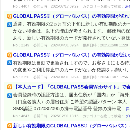
No：4407
公開日時：2025/07/17 09:29
カテゴリーを絞って検索：
紛
GLOBAL PASS®（グローバルパス）の有効期限が
通常、有効期限の2ヵ月前の下旬に新しい有効期限のカ
かない場合は、以下の理由が考えられます。 郵便局の保
あり、新しい有効期限のカードが発行されていない 発送状
No：2149
公開日時：2024/04/01 09:24
更新日時：2025/12/08 11:28
GLOBAL PASS®（グローバルパス）の有効期限が
有効期限は自動で更新されますので、お客さまによる特
の変更やご利用停止中のカードがないか確認をお願いし
No：2150
公開日時：2024/04/01 09:24
更新日時：2024/11/07 17:56
【本人カード】「GLOBAL PASS会員Webサイト
会員登録時の認証方法は、届出住所が「国内」か「海外
（口座名義人）の届出住所 ご希望の認証パターン 本人
SMS認証 070/080/090の携帯電話番号 登録の携帯電...
詳
No：4647
公開日時：2025/12/01 13:16
カテゴリーを絞って検索：
グ
新しい有効期限のGLOBAL PASS®（グローバルパス