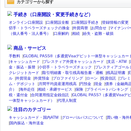
カテゴリーから探す
手続き（口座開設・変更手続きなど）
オンライン口座開設
|
口座開設全般
|
口座開設手続き
|
登録情報の変更
切手・トラベラーズチェックの換金
|
外貨両替
|
お問合せ
|
マイナンバ
（個人番号・法人番号）
|
口座解約
|
相続
|
紛失・盗難・破損
商品・サービス
手数料
|
GLOBAL PASS®（多通貨Visaデビット一体型キャッシュカー
|
キャッシュカード
|
プレスティア外貨キャッシュカード
|
支店・ATM
|
金・振込・振替
|
小切手・トラベラーズチェック
|
プレスティアゴール
クレジットカード
|
取引明細書・取引残高報告書・通帳
|
残高証明書
|
ル
|
外貨現金
|
外貨預金
|
プロファイリング
|
ローン
|
投資信託
|
プレミ
ム・デポジット
|
月間平均資産運用残高
|
円預金
|
現金
|
債券（金融商
介）
|
海外赴任
|
相続・承継サービス
|
保険
|
プライベートバンキング
税・還付金
|
合同運用指定金銭信託
|
GLOBAL PASS?（多通貨Visaデ
一体型キャッシュカード）
|
代理人制度
注目のカテゴリー
キャッシュカード・国内ATM
|
グローバルパスについて
|
買い物・海外
|
国内振込・海外送金