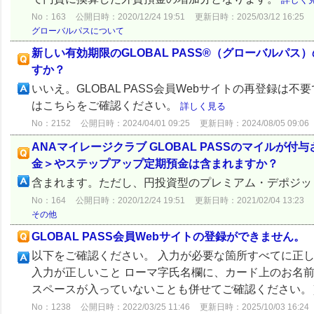
No：163
公開日時：2020/12/24 19:51
更新日時：2025/03/12 16:25
グローバルパスについて
新しい有効期限のGLOBAL PASS®（グローバルパス）
すか？
いいえ。GLOBAL PASS会員Webサイトの再登録
はこちらをご確認ください。
詳しく見る
No：2152
公開日時：2024/04/01 09:25
更新日時：2024/08/05 09:06
ANAマイレージクラブ GLOBAL PASSのマイル
金＞やステップアップ定期預金は含まれますか？
含まれます。ただし、円投資型のプレミアム・デポジッ
No：164
公開日時：2020/12/24 19:51
更新日時：2021/02/04 13:23
その他
GLOBAL PASS会員Webサイトの登録ができません。
以下をご確認ください。 入力が必要な箇所すべてに正
入力が正しいこと ローマ字氏名欄に、カード上のお名
スペースが入っていないことも併せてご確認ください。） 
No：1238
公開日時：2022/03/25 11:46
更新日時：2025/10/03 16:24